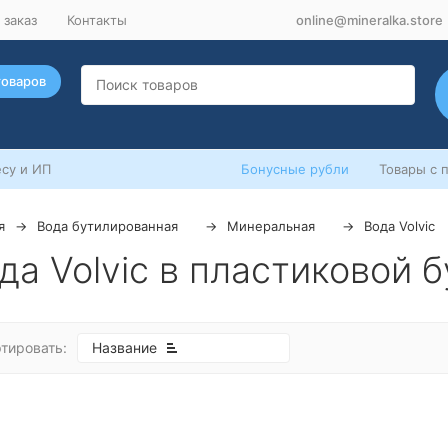
 заказ
Контакты
online@mineralka.store
товаров
су и ИП
Бонусные рубли
Товары с 
я
Вода бутилированная
Минеральная
Вода Volvic
да Volvic в пластиковой б
тировать:
Название