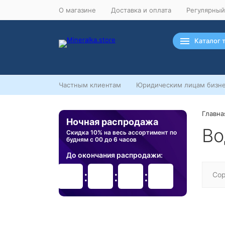
О магазине
Доставка и оплата
Регулярный
Каталог 
Частным клиентам
Юридическим лицам бизне
Главна
Ночная распродажа
Во
Скидка 10% на весь ассортимент по
будням с 00 до 6 часов
До окончания распродажи:
99
99
99
99
Сор
Дней
Часов
Минут
Секунд