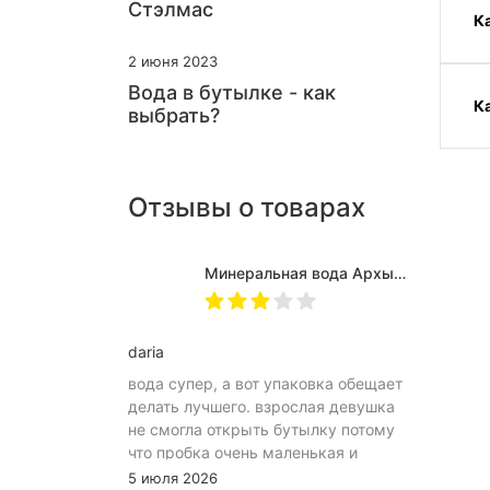
Стэлмас
К
2 июня 2023
Вода в бутылке - как
К
выбрать?
Отзывы о товарах
Минеральная вода Архыз Vita негазированная, ПЭТ 0.5 л (12 штук)
daria
вода супер, а вот упаковка обещает
делать лучшего. взрослая девушка
не смогла открыть бутылку потому
что пробка очень маленькая и
неудобное расположение
5 июля 2026