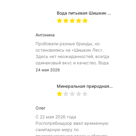
(небольшое пространство между
пробкой и горлышком) из-за чего
Вода питьевая Шишкин лес в (одноразовой) таре 19 литров
затрудняет открытию бутылка.
Плюс рубцы на пробке мелкие, что
тоже мешает ее открытию
Антонина
Пробовали разные бренды, но
остановились на «Шишкин Лес».
Здесь нет неожиданностей, всегда
одинаковый вкус и качество. Вода
хорошо идёт и холодной, и
24 мая 2026
комнатной температуры.
Используем для всей семьи, всем
Минеральная природная вода Jermuk / Джермук газированная, Пэт (1,0л*6шт)
подходит. Это, наверное, главный
показатель.
Олег
С 22 мая 2026 года
Роспотребнадзор ввел временную
санитарную меру по
приостановлению ввоза и оборота