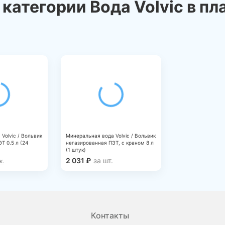
категории Вода Volvic в п
news_details.php?
Volvic / Вольвик
Минеральная вода Volvic / Вольвик
Т 0.5 л (24
негазированная ПЭТ, с краном 8 л
(1 штук)
2 031
₽
за шт.
к.
Контакты