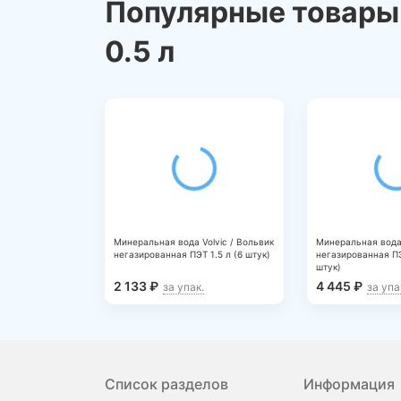
Популярные товары 
https://www.rospotrebnadzor.ru/about/info/news/
ELEMENT_ID=32295
0.5 л
Минеральная вода Volvic / Вольвик
Минеральная вода 
негазированная ПЭТ 1.5 л (6 штук)
негазированная ПЭ
штук)
2 133
₽
4 445
₽
за упак.
за упа
Список разделов
Информация