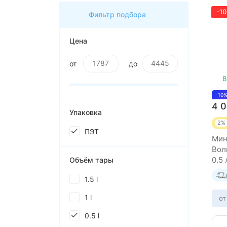
-1
Фильтр подбора
Цена
от
до
В
-10
4 
Упаковка
2%
ПЭТ
Мин
Вол
0.5 
Объём тары
1.5 l
1 l
от
0.5 l