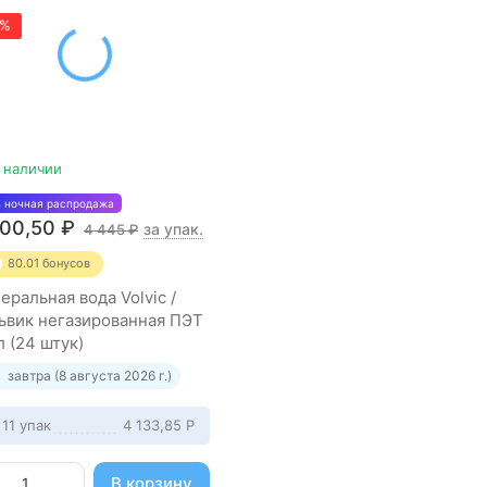
0%
 наличии
% ночная распродажа
000,50
₽
за упак.
4 445
₽
80.01
бонусов
еральная вода Volvic /
ьвик негазированная ПЭТ
л (24 штук)
завтра (8 августа 2026 г.)
 11 упак
4 133,85
Р
В корзину