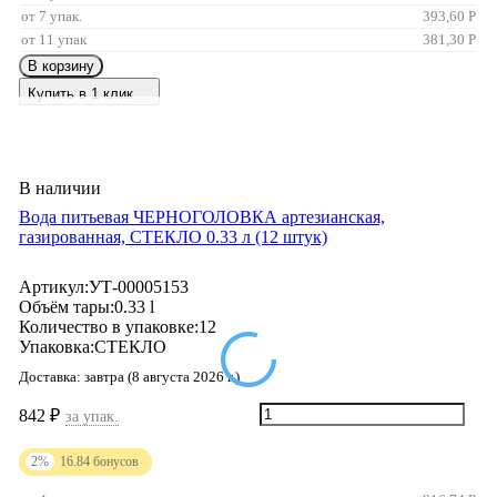
от 7 упак.
393,60
Р
от 11 упак
381,30
Р
В корзину
Купить в 1 клик
В наличии
Вода питьевая ЧЕРНОГОЛОВКА артезианская,
газированная, СТЕКЛО 0.33 л (12 штук)
Артикул:
УТ-00005153
Объём тары:
0.33 l
Количество в упаковке:
12
Упаковка:
СТЕКЛО
Доставка:
завтра (8 августа 2026 г.)
842
₽
за упак.
2%
16.84
бонусов