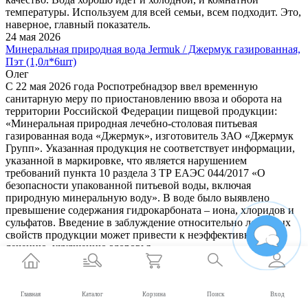
температуры. Используем для всей семьи, всем подходит. Это,
наверное, главный показатель.
24 мая 2026
Минеральная природная вода Jermuk / Джермук газированная,
Пэт (1,0л*6шт)
Олег
С 22 мая 2026 года Роспотребнадзор ввел временную
санитарную меру по приостановлению ввоза и оборота на
территории Российской Федерации пищевой продукции:
«Минеральная природная лечебно-столовая питьевая
газированная вода «Джермук», изготовитель ЗАО «Джермук
Групп». Указанная продукция не соответствует информации,
указанной в маркировке, что является нарушением
требований пункта 10 раздела 3 ТР ЕАЭС 044/2017 «О
безопасности упакованной питьевой воды, включая
природную минеральную воду». В воде было выявлено
превышение содержания гидрокарбоната – иона, хлоридов и
сульфатов. Введение в заблуждение относительно лечебных
свойств продукции может привести к неэффективному
лечению, ухудшению здоровья
https://www.rospotrebnadzor.ru/about/info/news/news_details.php?
ELEMENT_ID=32295
22 мая 2026
Главная
Каталог
Корзина
Поиск
Вход
Теги