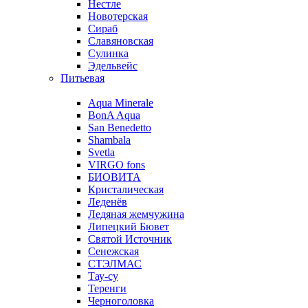
Нестле
Новотерская
Сираб
Славяновская
Сулинка
Эдельвейс
Питьевая
Aqua Minerale
BonA Aqua
San Benedetto
Shambala
Svetla
VIRGO fons
БИОВИТА
Кристалическая
Леденёв
Ледяная жемчужина
Липецкий Бювет
Святой Источник
Сенежская
СТЭЛМАС
Тау-су
Теренги
Черноголовка