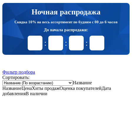
Ночная распродажа
Скидка 10% на весь ассортимент по будням с 00 до 6 часов
До начала распродажи:
99
99
99
99
Дней
Часов
Минут
Секунд
Фильтр подбора
Сортировать:
Название
Название
Цена
Хиты продаж
Оценка покупателей
Дата
добавления
В наличии