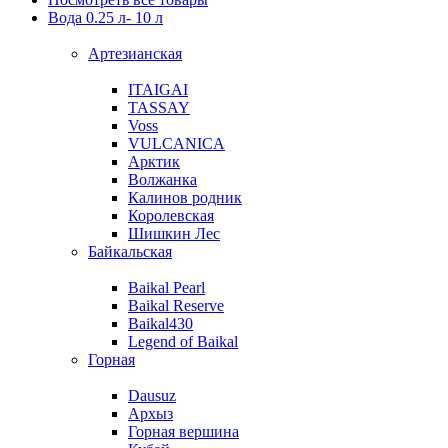
Вода 0.25 л- 10 л
Артезианская
ITAIGAI
TASSAY
Voss
VULCANICA
Арктик
Волжанка
Калинов родник
Королевская
Шишкин Лес
Байкальская
Baikal Pearl
Baikal Reserve
Baikal430
Legend of Baikal
Горная
Dausuz
Архыз
Горная вершина