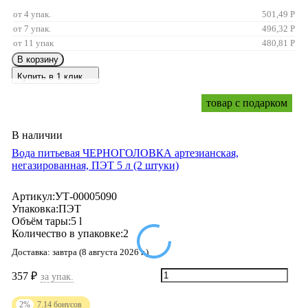
от 4 упак.
501,49
Р
от 7 упак.
496,32
Р
от 11 упак
480,81
Р
В корзину
Купить в 1 клик
товар с подарком
В наличии
Вода питьевая ЧЕРНОГОЛОВКА артезианская,
негазированная, ПЭТ 5 л (2 штуки)
Артикул:
УТ-00005090
Упаковка:
ПЭТ
Объём тары:
5 l
Количество в упаковке:
2
Доставка:
завтра (8 августа 2026 г.)
357
₽
за упак.
2%
7.14
бонусов