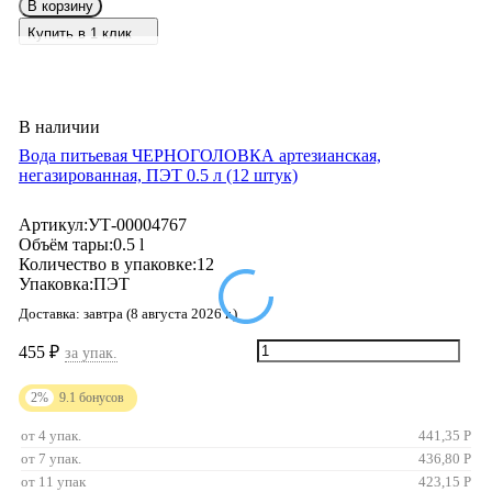
В корзину
Купить в 1 клик
В наличии
Вода питьевая ЧЕРНОГОЛОВКА артезианская,
негазированная, ПЭТ 0.5 л (12 штук)
Артикул:
УТ-00004767
Объём тары:
0.5 l
Количество в упаковке:
12
Упаковка:
ПЭТ
Доставка:
завтра (8 августа 2026 г.)
455
₽
за упак.
2%
9.1
бонусов
от 4 упак.
441,35
Р
от 7 упак.
436,80
Р
от 11 упак
423,15
Р