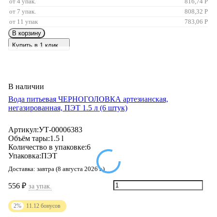
от 4 упак.
816,74
Р
от 7 упак.
808,32
Р
от 11 упак
783,06
Р
В корзину
Купить в 1 клик
В наличии
Вода питьевая ЧЕРНОГОЛОВКА артезианская,
негазированная, ПЭТ 1.5 л (6 штук)
Артикул:
УТ-00006383
Объём тары:
1.5 l
Количество в упаковке:
6
Упаковка:
ПЭТ
Доставка:
завтра (8 августа 2026 г.)
556
₽
за упак.
2%
11.12
бонусов