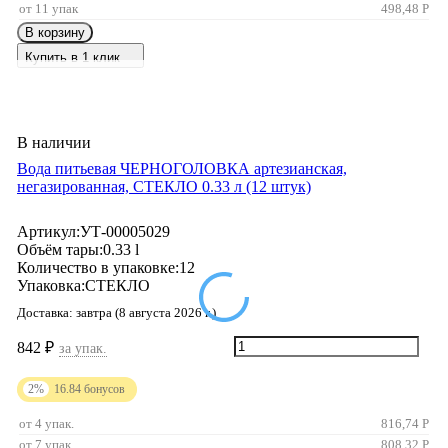
от 11 упак
498,48
Р
В корзину
Купить в 1 клик
В наличии
Вода питьевая ЧЕРНОГОЛОВКА артезианская,
негазированная, СТЕКЛО 0.33 л (12 штук)
Артикул:
УТ-00005029
Объём тары:
0.33 l
Количество в упаковке:
12
Упаковка:
СТЕКЛО
Доставка:
завтра (8 августа 2026 г.)
842
₽
за упак.
2%
16.84
бонусов
от 4 упак.
816,74
Р
от 7 упак.
808,32
Р