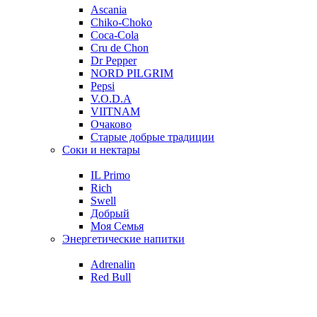
Ascania
Chiko-Choko
Coca-Cola
Cru de Chon
Dr Pepper
NORD PILGRIM
Pepsi
V.O.D.A
VIITNAM
Очаково
Старые добрые традиции
Соки и нектары
IL Primo
Rich
Swell
Добрый
Моя Семья
Энергетические напитки
Adrenalin
Red Bull