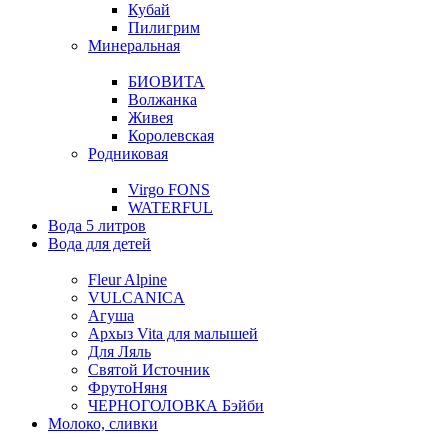
Кубай
Пилигрим
Минеральная
БИОВИТА
Волжанка
Живея
Королевская
Родниковая
Virgo FONS
WATERFUL
Вода 5 литров
Вода для детей
Fleur Alpine
VULCANICA
Агуша
Архыз Vita для малышей
Для Ляль
Святой Источник
ФрутоНяня
ЧЕРНОГОЛОВКА Бэйби
Молоко, сливки