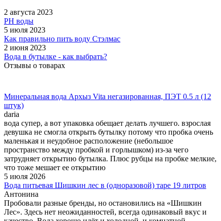
2 августа 2023
PH воды
5 июля 2023
Как правильно пить воду Стэлмас
2 июня 2023
Вода в бутылке - как выбрать?
Отзывы о товарах
Минеральная вода Архыз Vita негазированная, ПЭТ 0.5 л (12
штук)
daria
вода супер, а вот упаковка обещает делать лучшего. взрослая
девушка не смогла открыть бутылку потому что пробка очень
маленькая и неудобное расположение (небольшое
пространство между пробкой и горлышком) из-за чего
затрудняет открытию бутылка. Плюс рубцы на пробке мелкие,
что тоже мешает ее открытию
5 июля 2026
Вода питьевая Шишкин лес в (одноразовой) таре 19 литров
Антонина
Пробовали разные бренды, но остановились на «Шишкин
Лес». Здесь нет неожиданностей, всегда одинаковый вкус и
качество. Вода хорошо идёт и холодной, и комнатной