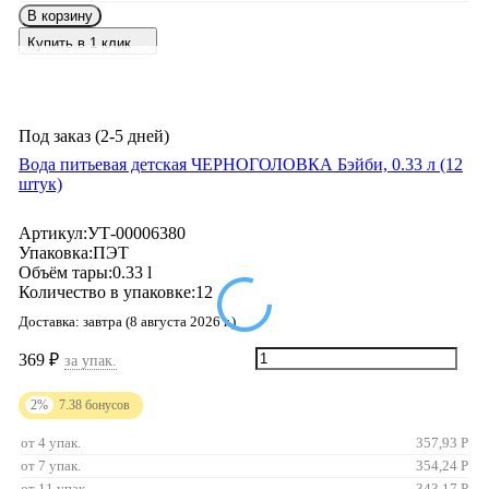
В корзину
Купить в 1 клик
Под заказ (2-5 дней)
Вода питьевая детская ЧЕРНОГОЛОВКА Бэйби, 0.33 л (12
штук)
Артикул:
УТ-00006380
Упаковка:
ПЭТ
Объём тары:
0.33 l
Количество в упаковке:
12
Доставка:
завтра (8 августа 2026 г.)
369
₽
за упак.
2%
7.38
бонусов
от 4 упак.
357,93
Р
от 7 упак.
354,24
Р
от 11 упак
343,17
Р