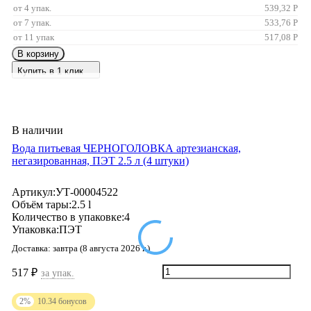
от 4 упак.
539,32
Р
от 7 упак.
533,76
Р
от 11 упак
517,08
Р
В корзину
Купить в 1 клик
В наличии
Вода питьевая ЧЕРНОГОЛОВКА артезианская,
негазированная, ПЭТ 2.5 л (4 штуки)
Артикул:
УТ-00004522
Объём тары:
2.5 l
Количество в упаковке:
4
Упаковка:
ПЭТ
Доставка:
завтра (8 августа 2026 г.)
517
₽
за упак.
2%
10.34
бонусов