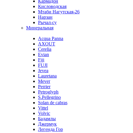
Кармадон
Кисловодская
Мтаби Нагутская-26
Нарзан
Рычал-су
Минеральная
Acqua Panna
AXOUT
Cerelia
Evian
Fiji
FUJI
Jevea
Lauretana
Mever
Perrier
Petroglyph
S.Pellegrino
Solan de cabras
Vittel
Volvic
Бадамлы
Джермук
Легенда Гор