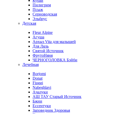
Кубай
Пилигрим
Псыж
Серноводская
Эльбрус
Детская
Fleur Alpine
Агуша
Архыз Vita для малышей
Для Ляль
Святой Источник
ФрутоНяня
ЧЕРНОГОЛОВКА Бэйби
Лечебная
Borjomi
Donat
Fiuggi
Nabeghlavi
Ачалуки
АШ ТАУ Старый Источник
Бжни
Ессентуки
Заповедник Здоровья