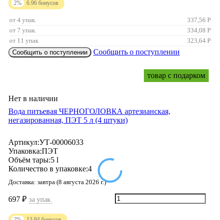
2%
6.96
бонусов
от 4 упак.
337,56
Р
от 7 упак.
334,08
Р
от 11 упак
323,64
Р
Сообщить о поступлении
Сообщить о поступлении
товар с подарком
Нет в наличии
Вода питьевая ЧЕРНОГОЛОВКА артезианская,
негазированная, ПЭТ 5 л (4 штуки)
Артикул:
УТ-00006033
Упаковка:
ПЭТ
Объём тары:
5 l
Количество в упаковке:
4
Доставка:
завтра (8 августа 2026 г.)
697
₽
за упак.
2%
13.94
бонусов