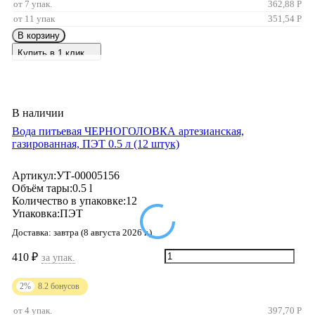
от 7 упак.
362,88
Р
от 11 упак
351,54
Р
В корзину
Купить в 1 клик
В наличии
Вода питьевая ЧЕРНОГОЛОВКА артезианская,
газированная, ПЭТ 0.5 л (12 штук)
Артикул:
УТ-00005156
Объём тары:
0.5 l
Количество в упаковке:
12
Упаковка:
ПЭТ
Доставка:
завтра (8 августа 2026 г.)
410
₽
за упак.
2%
8.2
бонусов
от 4 упак.
397,70
Р