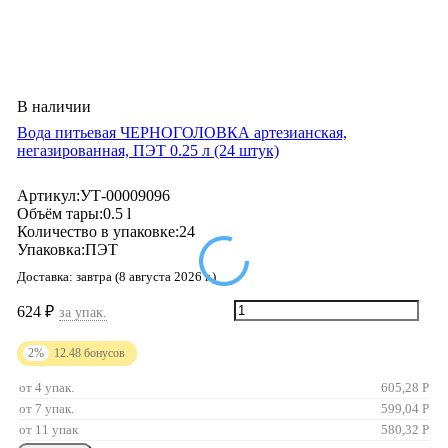
В наличии
Вода питьевая ЧЕРНОГОЛОВКА артезианская,
негазированная, ПЭТ 0.25 л (24 штук)
Артикул:
УТ-00009096
Объём тары:
0.5 l
Количество в упаковке:
24
Упаковка:
ПЭТ
Доставка:
завтра (8 августа 2026 г.)
624
₽
за упак.
2%
12.48
бонусов
от 4 упак.
605,28
Р
от 7 упак.
599,04
Р
от 11 упак
580,32
Р