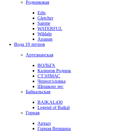
Родниковая
Edis
Gletcher
Sairme
WATERFUL
Wildalp
Апаран
Вода 19 литров
Артезианская
ВОЛЬГА
Калинов Родник
СТЭЛМАС
Черноголовка
Шишкин лес
Байкальская
BAIKAL430
Legend of Baikal
Горная
Архыз
Горная Вершина