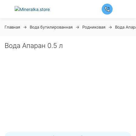
Главная
Вода бутилированная
Родниковая
Вода Апар
Вода Апаран 0.5 л
Ночная распродажа
Скидка 10% на весь ассортимент по будням с 00 до 6
часов
До начала распродажи:
99
99
99
99
Дней
Часов
Минут
Секунд