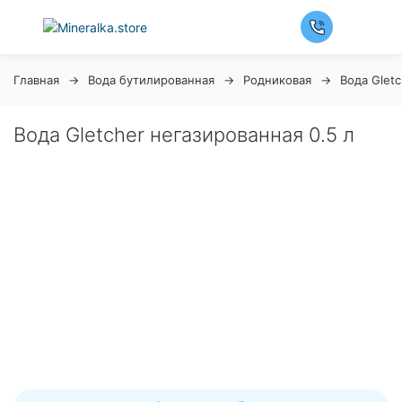
Главная
Вода бутилированная
Родниковая
Вода Gletc
Вода Gletcher негазированная 0.5 л
Ночная распродажа
Скидка 10% на весь ассортимент по будням с 00 до
6 часов
До начала распродажи:
99
99
99
99
Дней
Часов
Минут
Секунд