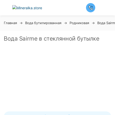
Главная
Вода бутилированная
Родниковая
Вода Sair
Вода Sairme в стеклянной бутылке
Ночная распродажа
Скидка 10% на весь ассортимент по будням с 00 до 6
часов
До окончания распродажи:
99
99
99
99
Дней
Часов
Минут
Секунд