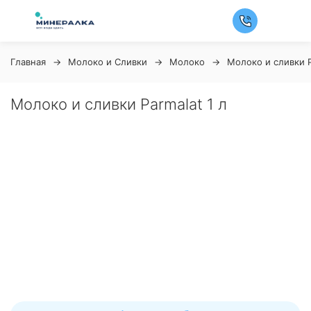
Главная
Молоко и Сливки
Молоко
Молоко и сливки P
Молоко и сливки Parmalat 1 л
Ночная распродажа
Скидка 10% на весь ассортимент по будням с 00 до 6
часов
До начала распродажи:
99
99
99
99
Дней
Часов
Минут
Секунд