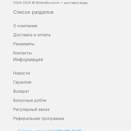
продукции может привести к
2009-2026 © Mineralka.store — доставка воды
неэффективному лечению,
Список разделов
ухудшению здоровья
https://www.rospotrebnadzor.ru/about/info/news/news_detai
ELEMENT_ID=32295
О компании
Доставка и оплата
Реквизиты
Контакты
Информация
Новости
Гарантия
Возврат
Бонусные рубли
Регулярный заказ
Реферальная программа