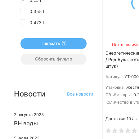
0.25 l
0.355 l
0.473 l
Показать
Нет в наличи
Энергетический
Сбросить фильтр
/ Ред Булл, ж/б
штук)
Артикул:
УТ-000
Упаковка:
Жестя
Новости
Все новости
Объём тары:
0.2
Количество в уп
2 августа 2023
Доставка:
10 авг
PH воды
5 июля 2023