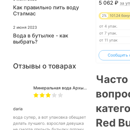
5 062
₽
за уп
Как правильно пить воду
Стэлмас
2%
101.24
бону
от 4 упак.
2 июня 2023
от 7 упак.
Вода в бутылке - как
от 11 упак
выбрать?
Сообщить 
Отзывы о товарах
Часто
Минеральная вода Архыз Vita негазированная, ПЭТ 0.5 л (12 штук)
вопро
катег
daria
вода супер, а вот упаковка обещает
Red Bu
делать лучшего. взрослая девушка
не смогла открыть бутылку потому