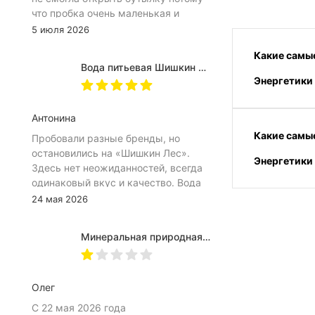
что пробка очень маленькая и
неудобное расположение
5 июля 2026
(небольшое пространство между
Какие самые
пробкой и горлышком) из-за чего
Вода питьевая Шишкин лес в (одноразовой) таре 19 литров
затрудняет открытию бутылка.
Энергетики 
Плюс рубцы на пробке мелкие, что
тоже мешает ее открытию
Антонина
Какие самые
Пробовали разные бренды, но
остановились на «Шишкин Лес».
Энергетики 
Здесь нет неожиданностей, всегда
одинаковый вкус и качество. Вода
хорошо идёт и холодной, и
24 мая 2026
комнатной температуры.
Используем для всей семьи, всем
Минеральная природная вода Jermuk / Джермук газированная, Пэт (1,0л*6шт)
подходит. Это, наверное, главный
показатель.
Олег
С 22 мая 2026 года