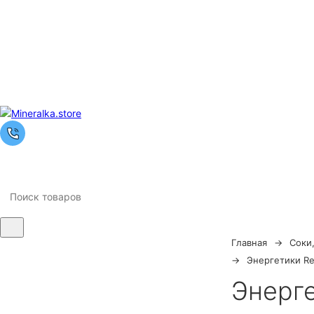
Главная
Соки
Ночная
Энергетики Re
распродажа
Энерге
Скидка 10% на весь