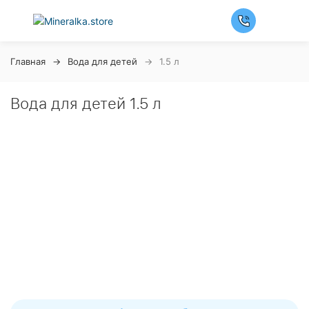
Главная
Вода для детей
1.5 л
Вода для детей 1.5 л
Ночная распродажа
Скидка 10% на весь ассортимент по будням с 00 до 6
часов
До окончания распродажи:
99
99
99
99
Дней
Часов
Минут
Секунд