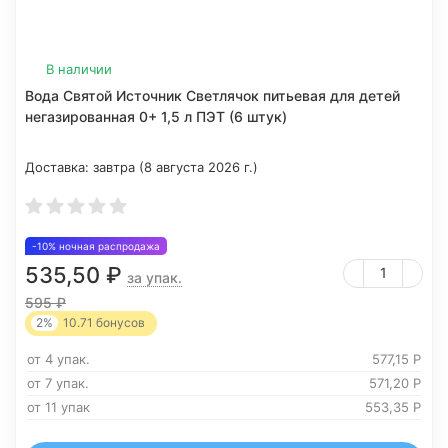
В наличии
Вода Святой Источник Светлячок питьевая для детей
негазированная 0+ 1,5 л ПЭТ (6 штук)
Доставка:
завтра (8 августа 2026 г.)
-10% ночная распродажа
535,50
₽
за упак.
595
₽
2%
10.71
бонусов
от 4 упак.
577,15
Р
от 7 упак.
571,20
Р
от 11 упак
553,35
Р