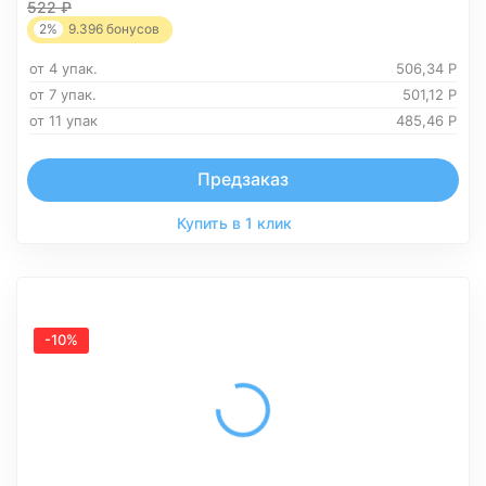
522
₽
2%
9.396
бонусов
от 4 упак.
506,34
Р
от 7 упак.
501,12
Р
от 11 упак
485,46
Р
Предзаказ
Купить в 1 клик
-10%