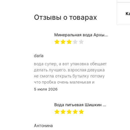
К
Отзывы о товарах
Минеральная вода Архыз Vita негазированная, ПЭТ 0.5 л (12 штук)
daria
вода супер, а вот упаковка обещает
делать лучшего. взрослая девушка
не смогла открыть бутылку потому
что пробка очень маленькая и
неудобное расположение
5 июля 2026
(небольшое пространство между
пробкой и горлышком) из-за чего
Вода питьевая Шишкин лес в (одноразовой) таре 19 литров
затрудняет открытию бутылка. Плюс
рубцы на пробке мелкие, что тоже
мешает ее открытию
Антонина