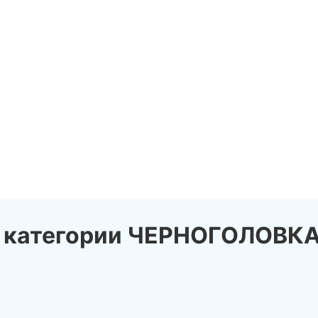
 категории ЧЕРНОГОЛОВКА 
news_details.php?