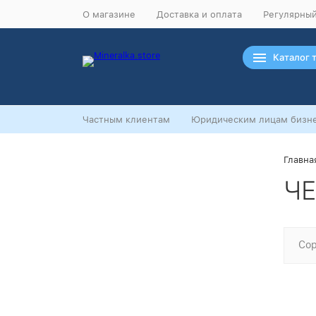
О магазине
Доставка и оплата
Регулярный
Каталог 
Частным клиентам
Юридическим лицам бизне
Главна
Ночная распродажа
ЧЕ
Скидка 10% на весь ассортимент по
будням с 00 до 6 часов
До начала распродажи:
99
99
99
99
Сор
Дней
Часов
Минут
Секунд