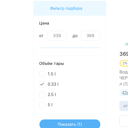
Фильтр подбора
Цена
от
до
П
36
Объём тары
2%
Вод
1.5 l
ЧЕР
л (1
0.33 l
2.5 l
5 l
от
Показать