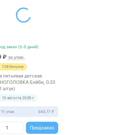
од заказ (2-5 дней)
9
₽
за упак.
7.38
бонусов
а питьевая детская
НОГОЛОВКА Бэйби, 0.33
2 штук)
10 августа 2026 г.
 11 упак
343,17
Р
Предзаказ