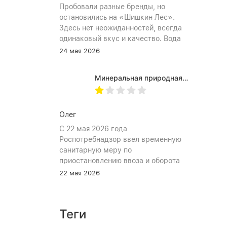
Пробовали разные бренды, но
остановились на «Шишкин Лес».
Здесь нет неожиданностей, всегда
одинаковый вкус и качество. Вода
хорошо идёт и холодной, и
24 мая 2026
комнатной температуры.
Используем для всей семьи, всем
Минеральная природная вода Jermuk / Джермук газированная, Пэт (1,0л*6шт)
подходит. Это, наверное, главный
показатель.
Олег
С 22 мая 2026 года
Роспотребнадзор ввел временную
санитарную меру по
приостановлению ввоза и оборота
на территории Российской
22 мая 2026
Федерации пищевой продукции:
«Минеральная природная лечебно-
столовая питьевая газированная
Теги
вода «Джермук», изготовитель ЗАО
«Джермук Групп». Указанная