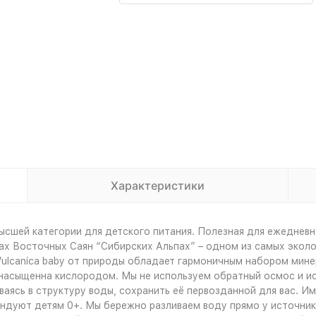
Характеристики
высшей категории для детского питания. Полезная для ежедневн
ах Восточных Саян “Сибирских Альпах” – одном из самых эколо
lcanica baby от природы обладает гармоничным набором минер
асыщенна кислородом. Мы не используем обратный осмос и и
ваясь в структуру воды, сохранить её первозданной для вас. 
дуют детям 0+. Мы бережно разливаем воду прямо у источника