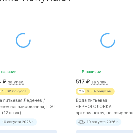
 наличии
В наличии
4
₽
517
₽
за упак.
за упак.
13.68
бонусов
2%
10.34
бонусов
а питьевая Леденёв /
Вода питьевая
enev негазированная, ПЭТ
ЧЕРНОГОЛОВКА
л (12 штук)
артезианская, негазирован
ПЭТ 2.5 л (4 штуки)
10 августа 2026 г.
10 августа 2026 г.