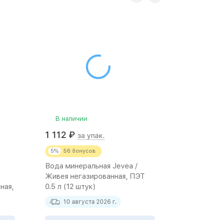
В наличии
В нали
1 112
₽
662
₽
за упак.
за
5%
56
бонусов
5%
33
бо
Вода минеральная Jevea /
Вода мине
Живея негазированная, ПЭТ
Живея не
ная,
0.5 л (12 штук)
л (6 штук
10 августа 2026 г.
10 ав