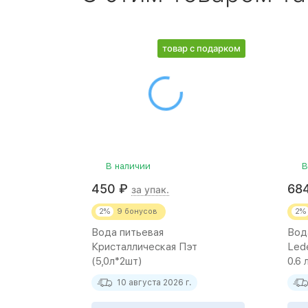
товар с подарком
В наличии
В
450
₽
68
за упак.
2%
9
бонусов
2%
Вода питьевая
Вод
Кристаллическая Пэт
Led
(5,0л*2шт)
0.6 
10 августа 2026 г.