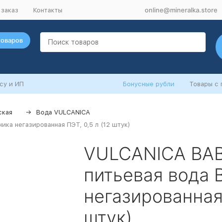
online@mineralka.store
 заказ
Контакты
товаров
су и ИП
Бонусные рубли
Товары с
ская
Вода VULCANICA
ка негазированная ПЭТ, 0,5 л (12 штук)
VULCANICA BAB
питьевая вода 
негазированная 
штук)