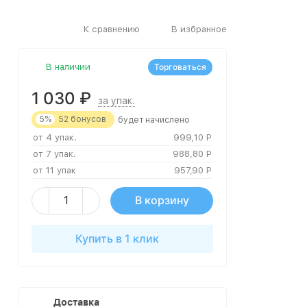
К сравнению
В избранное
В наличии
Торговаться
1 030
₽
за упак.
5%
52
бонусов
будет начислено
от 4 упак.
999,10
Р
от 7 упак.
988,80
Р
от 11 упак
957,90
Р
В корзину
Купить в 1 клик
Доставка