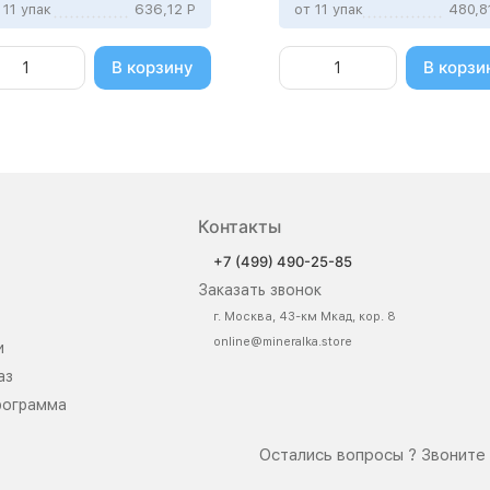
 11 упак
636,12
Р
от 11 упак
480,
В корзину
В корзи
Контакты
+7 (499) 490-25-85
Заказать звонок
г. Москва, 43-км Мкад, кор. 8
online@mineralka.store
и
аз
рограмма
Остались вопросы ? Звоните