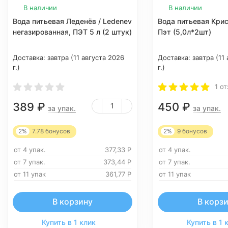
В наличии
В наличии
Вода питьевая Леденёв / Ledenev
Вода питьевая Кри
негазированная, ПЭТ 5 л (2 штук)
Пэт (5,0л*2шт)
Доставка:
завтра (11 августа 2026
Доставка:
завтра (11
г.)
г.)
1 о
389
₽
450
₽
за упак.
за упак.
2%
7.78
бонусов
2%
9
бонусов
от 4 упак.
377,33
Р
от 4 упак.
от 7 упак.
373,44
Р
от 7 упак.
от 11 упак
361,77
Р
от 11 упак
В корзину
В корз
Купить в 1 клик
Купить в 1 