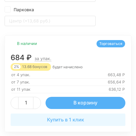
Парковка
Центр (+13,68 руб.)
В наличии
Торговаться
684
₽
за упак.
2%
13.68
бонусов
будет начислено
от 4 упак.
663,48
Р
от 7 упак.
656,64
Р
от 11 упак
636,12
Р
В корзину
Купить в 1 клик