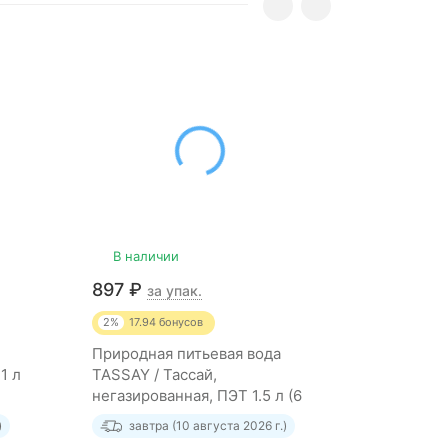
В наличии
В нали
897
₽
800
₽
за упак.
з
2%
17.94
бонусов
10%
80
бо
Природная питьевая вода
Родникова
1 л
TASSAY / Тассай,
Апаран н
негазированная, ПЭТ 1.5 л (6
1.5 л (6 ш
штук)
)
завтра (10 августа 2026 г.)
завтр