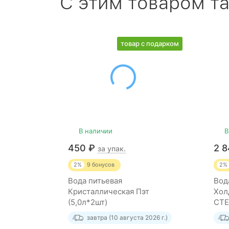
С этим товаром т
товар с подарком
В наличии
В
450
₽
2 
за упак.
2%
9
бонусов
2%
Вода питьевая
Вод
Кристаллическая Пэт
Хол
(5,0л*2шт)
СТЕ
завтра (10 августа 2026 г.)