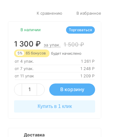
К сравнению
В избранное
В наличии
Торговаться
1 300
₽
1 500
₽
за упак.
5%
65
бонусов
будет начислено
от 4 упак.
1 261
Р
от 7 упак.
1 248
Р
от 11 упак
1 209
Р
В корзину
Купить в 1 клик
Доставка