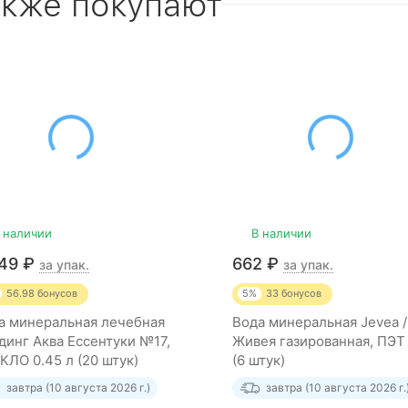
акже покупают
 наличии
В наличии
849
₽
662
₽
за упак.
за упак.
56.98
бонусов
5%
33
бонусов
а минеральная лечебная
Вода минеральная Jevea /
динг Аква Ессентуки №17,
Живея газированная, ПЭТ 
КЛО 0.45 л (20 штук)
(6 штук)
завтра (10 августа 2026 г.)
завтра (10 августа 2026 г.