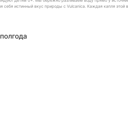
ндуют детям 0+. Мы бережно разливаем воду прямо у источник
ля себя истинный вкус природы с Vulcanica. Каждая капля этой 
 полгода