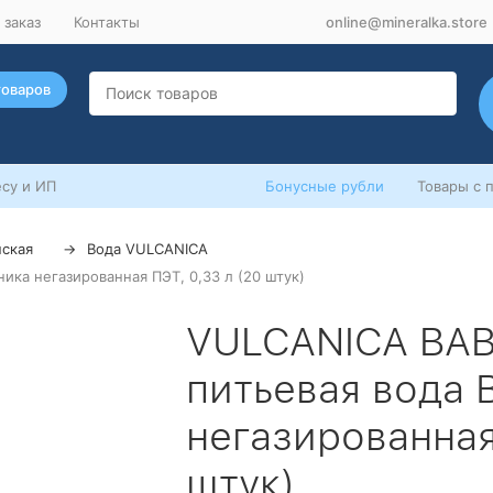
 заказ
Контакты
online@mineralka.store
товаров
су и ИП
Бонусные рубли
Товары с 
нская
Вода VULCANICA
ика негазированная ПЭТ, 0,33 л (20 штук)
VULCANICA BAB
питьевая вода 
негазированная 
штук)