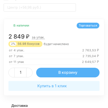
Центр (+56,98 руб.)
В наличии
Торговаться
2 849
₽
за упак.
2%
56.98
бонусов
будет начислено
от 4 упак.
2 763,53
Р
от 7 упак.
2 735,04
Р
от 11 упак
2 649,57
Р
В корзину
Купить в 1 клик
Доставка