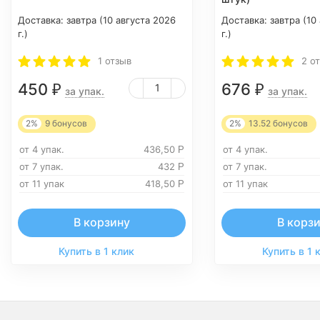
Доставка:
завтра (10 августа 2026
Доставка:
завтра (10
г.)
г.)
1 отзыв
2 о
450
676
₽
₽
за упак.
за упак.
2%
9
бонусов
2%
13.52
бонусов
от 4 упак.
436,50
от 4 упак.
Р
от 7 упак.
432
от 7 упак.
Р
от 11 упак
418,50
от 11 упак
Р
В корзину
В корз
Купить в 1 клик
Купить в 1 