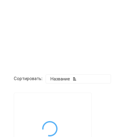
Ночная распродажа
Скидка 10% на весь ассортимент по будням с 00 до 6 
До начала распродажи:
99
99
99
99
Дней
Часов
Минут
Секунд
Сортировать:
Название