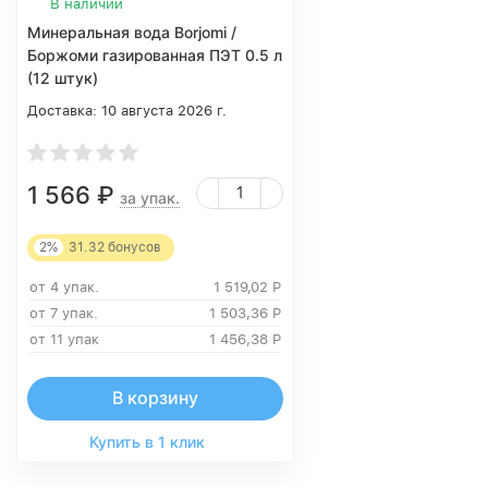
В наличии
Минеральная вода Borjomi /
Боржоми газированная ПЭТ 0.5 л
(12 штук)
Доставка:
10 августа 2026 г.
1 566
₽
за упак.
2%
31.32
бонусов
от 4 упак.
1 519,02
Р
от 7 упак.
1 503,36
Р
от 11 упак
1 456,38
Р
В корзину
Купить в 1 клик