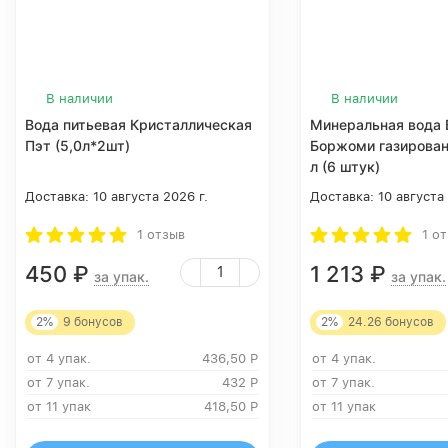
В наличии
В наличии
Вода питьевая Кристаллическая
Минеральная вода B
Пэт (5,0л*2шт)
Боржоми газирован
л (6 штук)
Доставка:
10 августа 2026 г.
Доставка:
10 августа
1 отзыв
1 о
450
₽
1 213
₽
за упак.
за упак.
2%
9
бонусов
2%
24.26
бонусов
от 4 упак.
436,50
Р
от 4 упак.
от 7 упак.
432
Р
от 7 упак.
от 11 упак
418,50
Р
от 11 упак