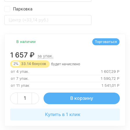
Парковка
Центр (+33,14 руб.)
В наличии
Торговаться
1 657
₽
за упак.
2%
33.14
бонусов
будет начислено
от 4 упак.
1 607,29
Р
от 7 упак.
1 590,72
Р
от 11 упак
1 541,01
Р
В корзину
Купить в 1 клик