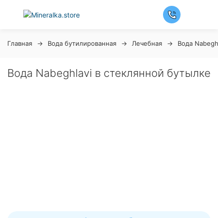
Главная
Вода бутилированная
Лечебная
Вода Nabegh
Вода Nabeghlavi в стеклянной бутылке
Ночная распродажа
Скидка 10% на весь ассортимент по будням с 00 до 6
часов
До начала распродажи:
99
99
99
99
Дней
Часов
Минут
Секунд