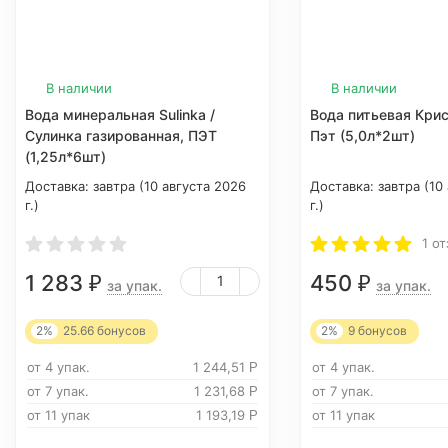
В наличии
В наличии
Вода минеральная Sulinka /
Вода питьевая Кри
Сулинка газированная, ПЭТ
Пэт (5,0л*2шт)
(1,25л*6шт)
Доставка:
завтра (10 августа 2026
Доставка:
завтра (10
г.)
г.)
1 о
1 283
450
₽
₽
за упак.
за упак.
2%
25.66
бонусов
2%
9
бонусов
от 4 упак.
1 244,51
от 4 упак.
Р
от 7 упак.
1 231,68
от 7 упак.
Р
от 11 упак
1 193,19
от 11 упак
Р