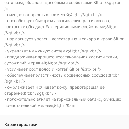
организм, обладает целебными свойствами:&lt;br /&gt;<br
/>
- очищает от вредных примесей;&lt;br /&gt;<br />
- способствует быстрому заживлению ран и ожогов,
поскольку обладает бактерицидными свойствами;&lt;br
/&gt;<br />
- нормализует уровень холестерина и сахара в крови;&lt;br
/&gt;<br />
- укрепляет иммунную систему;&lt;br /&gt;<br />
- поддерживает процесс восстановления костной ткани,
сухожилий и хрящей;&lt;br /&gt;<br />
- усиливает рост волос и ногтей;&lt;br /&gt;<br />
- обеспечивает эластичность кровеносных сосудов;&lt;br
/&gt;<br />
- омолаживает и очищает кожу, предотвращая её
старение;&lt;br /&gt;<br />
- положительно влияет на гормональный баланс, функцию
предстательной железы;&lt;br /&am
Характеристики