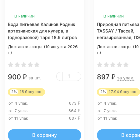
В наличии
В наличии
Вода питьевая Калинов Родник
Природная питьева
артезианская для кулера, в
TASSAY / Тассай,
(одноразовой) таре 18.9 литров
негазированная, ПЭТ
штук)
Доставка:
завтра (10 августа 2026
Доставка:
завтра (10
г.)
г.)
900
897
₽
₽
за шт.
за упак.
2%
18
бонусов
2%
17.94
бонусов
от 4 упак.
873
Р
от 4 упак.
от 7 упак.
864
Р
от 7 упак.
от 11 упак
837
Р
от 11 упак
В корзину
В корз