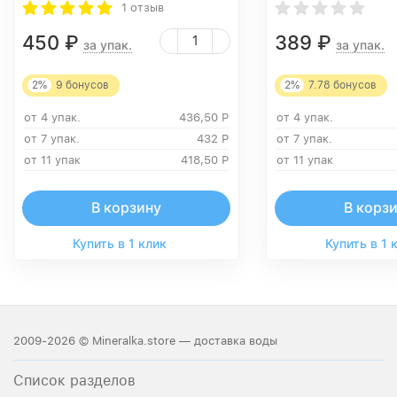
1 отзыв
450
₽
389
₽
за упак.
за упак.
2%
9
бонусов
2%
7.78
бонусов
от 4 упак.
436,50
Р
от 4 упак.
от 7 упак.
432
Р
от 7 упак.
от 11 упак
418,50
Р
от 11 упак
В корзину
В корз
Купить в 1 клик
Купить в 1 
2009-2026 © Mineralka.store — доставка воды
Список разделов