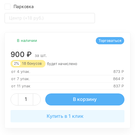
Парковка
Центр (+18 руб.)
В наличии
Торговаться
900
₽
за шт.
2%
18
бонусов
будет начислено
от 4 упак.
873
Р
от 7 упак.
864
Р
от 11 упак
837
Р
В корзину
Купить в 1 клик