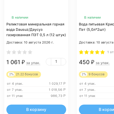
В наличии
В наличии
Реликтовая минеральная горная
Вода питьевая Кри
вода Dausuz/Даусуз
Пэт (5,0л*2шт)
газированная ПЭТ 0,5 л (12 штук)
Доставка:
10 августа 2026 г.
Доставка:
10 августа
1 о
1 061
450
₽
₽
за упак.
за упак.
2%
21.22
бонусов
2%
9
бонусов
от 4 упак.
1 029,17
Р
от 4 упак.
от 7 упак.
1 018,56
Р
от 7 упак.
от 11 упак
986,73
Р
от 11 упак
В корзину
В корз