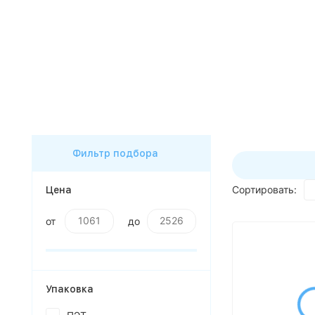
ассортимент по будням с 00 до
6 часов
До начала распродажи:
99
99
99
99
Дней
Часов
Минут
Секунд
Фильтр подбора
Сортировать:
Цена
от
до
Упаковка