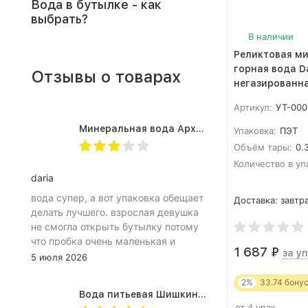
Вода в бутылке - как
выбрать?
В наличии
Реликтовая м
горная вода D
Отзывы о товарах
негазированна
штук)
Артикул:
УТ-000
Минеральная вода Архыз Vita негазированная, ПЭТ 0.5 л (12 штук)
Упаковка:
ПЭТ
Объём тары:
0.3
Количество в уп
daria
вода супер, а вот упаковка обещает
Доставка:
завтра
делать лучшего. взрослая девушка
не смогла открыть бутылку потому
что пробка очень маленькая и
1 687
₽
за уп
неудобное расположение
5 июля 2026
(небольшое пространство между
2%
33.74
бону
пробкой и горлышком) из-за чего
Вода питьевая Шишкин лес в (одноразовой) таре 19 литров
затрудняет открытию бутылка.
от 4 упак.