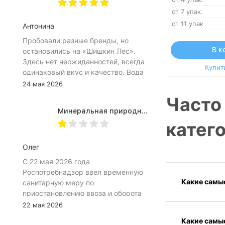
Плюс рубцы на пробке мелкие, что
от 7 упак.
тоже мешает ее открытию
от 11 упак
Антонина
Пробовали разные бренды, но
В к
остановились на «Шишкин Лес».
Здесь нет неожиданностей, всегда
Купить
одинаковый вкус и качество. Вода
хорошо идёт и холодной, и
24 мая 2026
комнатной температуры.
Часто
Используем для всей семьи, всем
Минеральная природная вода Jermuk / Джермук газированная, Пэт (1,0л*6шт)
подходит. Это, наверное, главный
катег
показатель.
Олег
С 22 мая 2026 года
Роспотребнадзор ввел временную
Какие самые
санитарную меру по
приостановлению ввоза и оборота
на территории Российской
22 мая 2026
Федерации пищевой продукции:
Какие самые
«Минеральная природная лечебно-