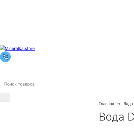
Главная
Вода
Ночная
Вода 
распродажа
Скидка 10% на весь