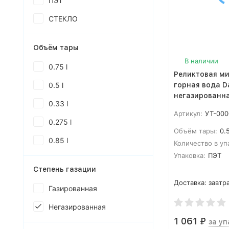
ПЭТ
СТЕКЛО
Объём тары
В наличии
0.75 l
Реликтовая м
0.5 l
горная вода D
негазированная
0.33 l
штук)
Артикул:
УТ-000
0.275 l
Объём тары:
0.5
0.85 l
Количество в уп
Упаковка:
ПЭТ
Степень газации
Доставка:
завтра
Газированная
Негазированная
1 061
₽
за уп