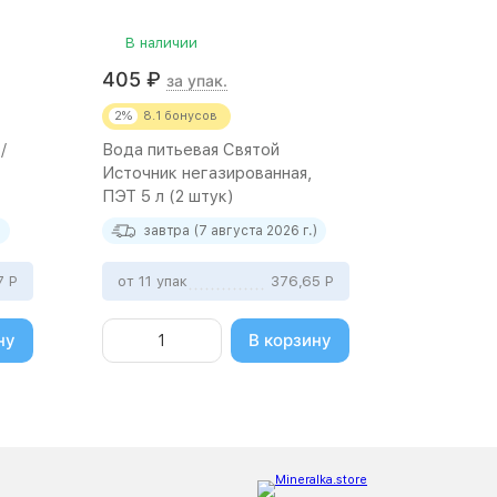
В наличии
В нали
405
₽
1 112
₽
за упак.
2%
8.1
бонусов
5%
56
бо
/
Вода питьевая Святой
Вода мине
Источник негазированная,
Живея не
ПЭТ 5 л (2 штук)
0.5 л (12 
)
завтра (7 августа 2026 г.)
завтр
97
Р
от 11 упак
376,65
Р
от 11 упа
ну
В корзину