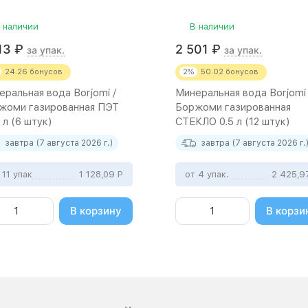
 наличии
В наличии
213
₽
2 501
₽
за упак.
за упак.
24.26
бонусов
2%
50.02
бонусов
еральная вода Borjomi /
Минеральная вода Borjomi 
жоми газированная ПЭТ
Боржоми газированная
 л (6 штук)
СТЕКЛО 0.5 л (12 штук)
завтра (7 августа 2026 г.)
завтра (7 августа 2026 г.
 11 упак
1 128,09
Р
от 4 упак.
2 425,
В корзину
В корзи