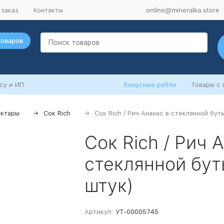
online@mineralka.store
 заказ
Контакты
товаров
су и ИП
Бонусные рубли
Товары с
ектары
Сок Rich
Сок Rich / Рич Ананас в стеклянной буты
Сок Rich / Рич 
стеклянной буты
штук)
Артикул:
УТ-00005745