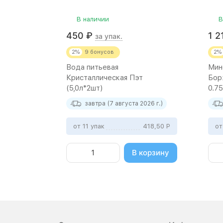
В наличии
В
450
₽
1 
за упак.
2%
9
бонусов
2%
Вода питьевая
Мин
Кристаллическая Пэт
Бор
(5,0л*2шт)
0.75
завтра (7 августа 2026 г.)
от 11 упак
418,50
Р
от
В корзину