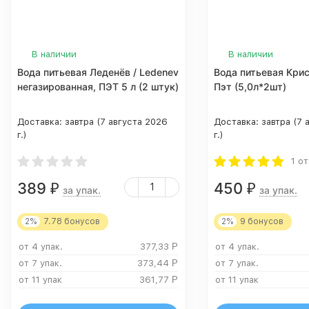
В наличии
В наличии
Вода питьевая Леденёв / Ledenev
Вода питьевая Кри
негазированная, ПЭТ 5 л (2 штук)
Пэт (5,0л*2шт)
Доставка:
завтра (7 августа 2026
Доставка:
завтра (7 
г.)
г.)
1 о
389
450
₽
₽
за упак.
за упак.
2%
7.78
бонусов
2%
9
бонусов
от 4 упак.
377,33
Р
от 4 упак.
от 7 упак.
373,44
Р
от 7 упак.
от 11 упак
361,77
Р
от 11 упак