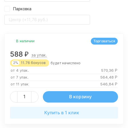
Парковка
Центр (+11,76 руб.)
В наличии
Торговаться
588
₽
за упак.
2%
11.76
бонусов
будет начислено
от 4 упак.
570,36
Р
от 7 упак.
564,48
Р
от 11 упак
546,84
Р
В корзину
Купить в 1 клик