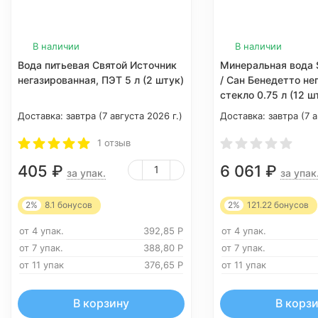
В наличии
В наличии
Вода питьевая Святой Источник
Минеральная вода 
негазированная, ПЭТ 5 л (2 штук)
/ Сан Бенедетто не
стекло 0.75 л (12 ш
Доставка:
завтра (7 августа 2026 г.)
Доставка:
завтра (7 а
1 отзыв
405
₽
6 061
₽
за упак.
за упак
2%
8.1
бонусов
2%
121.22
бонусов
от 4 упак.
392,85
Р
от 4 упак.
от 7 упак.
388,80
Р
от 7 упак.
от 11 упак
376,65
Р
от 11 упак
В корзину
В корз