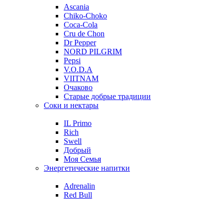
Ascania
Chiko-Choko
Coca-Cola
Cru de Chon
Dr Pepper
NORD PILGRIM
Pepsi
V.O.D.A
VIITNAM
Очаково
Старые добрые традиции
Соки и нектары
IL Primo
Rich
Swell
Добрый
Моя Семья
Энергетические напитки
Adrenalin
Red Bull