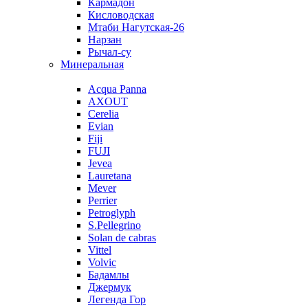
Кармадон
Кисловодская
Мтаби Нагутская-26
Нарзан
Рычал-су
Минеральная
Acqua Panna
AXOUT
Cerelia
Evian
Fiji
FUJI
Jevea
Lauretana
Mever
Perrier
Petroglyph
S.Pellegrino
Solan de cabras
Vittel
Volvic
Бадамлы
Джермук
Легенда Гор