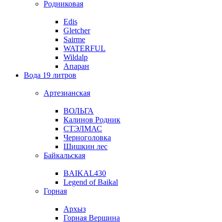
Родниковая
Edis
Gletcher
Sairme
WATERFUL
Wildalp
Апаран
Вода 19 литров
Артезианская
ВОЛЬГА
Калинов Родник
СТЭЛМАС
Черноголовка
Шишкин лес
Байкальская
BAIKAL430
Legend of Baikal
Горная
Архыз
Горная Вершина