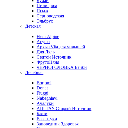
Кубай
Пилигрим
Псыж
Серноводская
Эльбрус
Детская
Fleur Alpine
Агуша
Архыз Vita для малышей
Для Ляль
Святой Источник
ФрутоНяня
ЧЕРНОГОЛОВКА Бэйби
Лечебная
Borjomi
Donat
Fiuggi
Nabeghlavi
Ачалуки
АШ ТАУ Старый Источник
Бжни
Ессентуки
Заповедник Здоровья