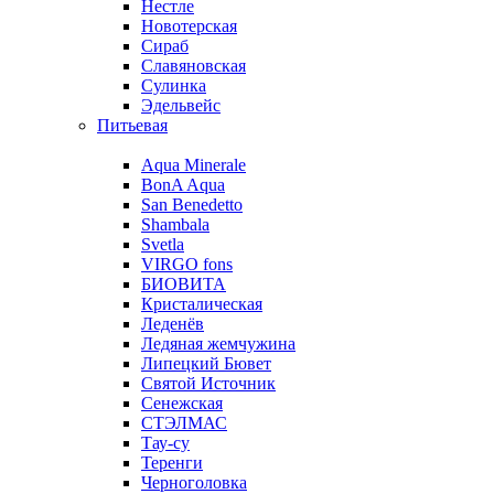
Нестле
Новотерская
Сираб
Славяновская
Сулинка
Эдельвейс
Питьевая
Aqua Minerale
BonA Aqua
San Benedetto
Shambala
Svetla
VIRGO fons
БИОВИТА
Кристалическая
Леденёв
Ледяная жемчужина
Липецкий Бювет
Святой Источник
Сенежская
СТЭЛМАС
Тау-су
Теренги
Черноголовка