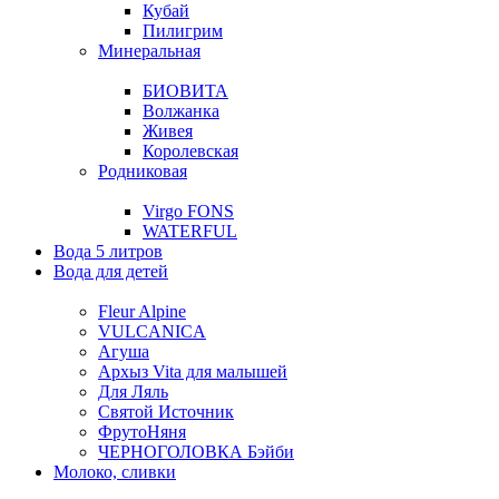
Кубай
Пилигрим
Минеральная
БИОВИТА
Волжанка
Живея
Королевская
Родниковая
Virgo FONS
WATERFUL
Вода 5 литров
Вода для детей
Fleur Alpine
VULCANICA
Агуша
Архыз Vita для малышей
Для Ляль
Святой Источник
ФрутоНяня
ЧЕРНОГОЛОВКА Бэйби
Молоко, сливки