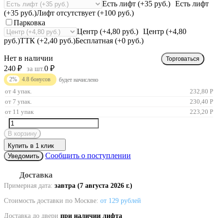
Есть лифт (+35 руб.)
Есть лифт
(+35 руб.)
Лифт отсутствует (+100 руб.)
Парковка
Центр (+4,80 руб.)
Центр (+4,80
руб.)
ТТК (+2,40 руб.)
Бесплатная (+0 руб.)
Нет в наличии
Торговаться
240
₽
0
₽
за шт.
2%
4.8
бонусов
будет начислено
от 4 упак.
232,80
Р
от 7 упак.
230,40
Р
от 11 упак
223,20
Р
В корзину
Купить в 1 клик
Сообщить о поступлении
Уведомить
Доставка
Примерная дата:
завтра (7 августа 2026 г.)
Стоимость доставки по Москве:
от 129 рублей
Доставка до двери
при наличии лифта