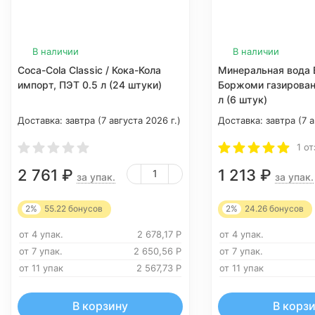
В наличии
В наличии
Coca-Cola Classic / Кока-Кола
Минеральная вода B
импорт, ПЭТ 0.5 л (24 штуки)
Боржоми газирован
л (6 штук)
Доставка:
завтра (7 августа 2026 г.)
Доставка:
завтра (7 а
1 о
2 761
₽
1 213
₽
за упак.
за упак.
2%
55.22
бонусов
2%
24.26
бонусов
от 4 упак.
2 678,17
Р
от 4 упак.
от 7 упак.
2 650,56
Р
от 7 упак.
от 11 упак
2 567,73
Р
от 11 упак
В корзину
В корз