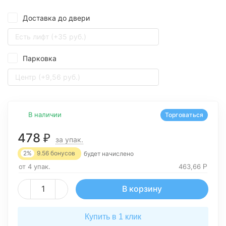
Доставка до двери
Есть лифт (+35 руб.)
Парковка
Центр (+9,56 руб.)
В наличии
Торговаться
478
₽
за упак.
2%
9.56
бонусов
будет начислено
от 4 упак.
463,66
Р
В корзину
Купить в 1 клик