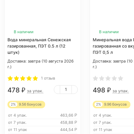
В наличии
В наличии
Вода минеральная Сенежская
Минеральная вода P
газированная, ПЭТ 0.5 л (12
газированная со в
штук)
ПЭТ 0,5 л
Доставка:
завтра (10 августа 2026
Доставка:
завтра (10
г.)
г.)
1 отзыв
478
498
₽
₽
за упак.
за упак.
2%
9.56
бонусов
2%
9.96
бонусов
от 4 упак.
463,66
от 4 упак.
Р
от 7 упак.
458,88
от 7 упак.
Р
от 11 упак
444,54
от 11 упак
Р