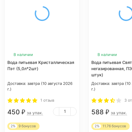
В наличии
В наличии
Вода питьевая Кристаллическая
Вода питьевая Свя
Пэт (5,0л*2шт)
негазированная, ПЭТ
штук)
Доставка:
завтра (10 августа 2026
Доставка:
завтра (10
г.)
г.)
1 отзыв
3 о
450
588
₽
₽
за упак.
за упак.
2%
9
бонусов
2%
11.76
бонусов