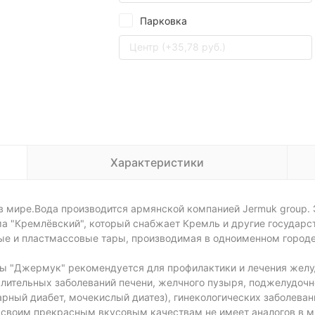
Парковка
Центр (+35,78 руб.)
Характеристики
 мире.Вода производится армянской компанией Jermuk group.
а "Кремлёвский", который снабжает Кремль и другие государс
ные и пластмассовые тары, производимая в одноименном город
ды "Джермук" рекомендуется для профилактики и лечения желуд
палительных заболеваний печени, желчного пузыря, поджелудоч
ный диабет, мочекислый диатез), гинекологических заболеван
 своим прекрасным вкусовым качествам не имеет аналогов в м