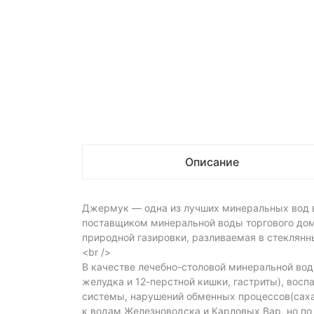
Описание
Джермук — одна из лучших минеральных вод в
поставщиком минеральной воды торгового дом
природной газировки, разливаемая в стеклян
<br />
В качестве лечебно-столовой минеральной во
желудка и 12-перстной кишки, гастриты), вос
системы, нарушений обменных процессов(сахар
к водам Железноводска и Карловых Вар, но по