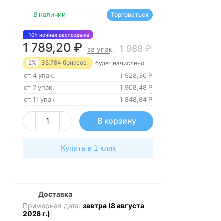
В наличии
Торговаться
-10% ночная распродажа
1 789,20
₽
1 988
₽
за упак.
2%
35.784
бонусов
будет начислено
от 4 упак.
1 928,36
Р
от 7 упак.
1 908,48
Р
от 11 упак
1 848,84
Р
В корзину
Купить в 1 клик
Доставка
Примерная дата:
завтра (8 августа
2026 г.)