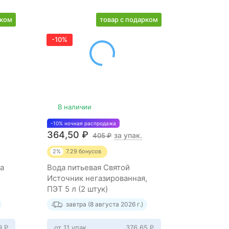
рком
товар с подарком
-10%
-10%
В наличии
В нали
-10% ночная распродажа
-10% ночная
364,50
₽
1 318,5
за упак.
405
₽
2%
7.29
бонусов
2%
26.37
да
Вода питьевая Святой
BonA Aqua
Источник негазированная,
питьевая
ПЭТ 5 л (2 штук)
ПЭТ 0.5л 
завтра (8 августа 2026 г.)
завтр
09
Р
от 11 упак
376,65
Р
от 11 упа