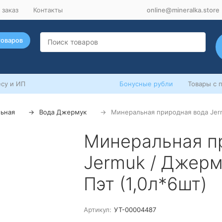
 заказ
Контакты
online@mineralka.store
товаров
су и ИП
Бонусные рубли
Товары с 
ьная
Вода Джермук
Минеральная природная вода Jerm
Минеральная п
Jermuk / Джерм
Пэт (1,0л*6шт)
Артикул:
УТ-00004487