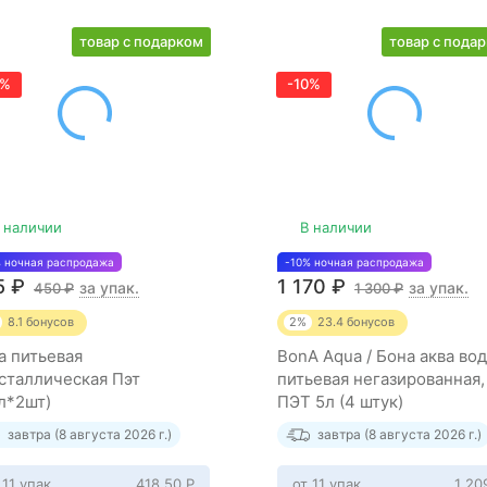
товар с подарком
товар с пода
0%
-10%
 наличии
В наличии
% ночная распродажа
-10% ночная распродажа
5
₽
1 170
₽
за упак.
за упак.
450
₽
1 300
₽
8.1
бонусов
2%
23.4
бонусов
а питьевая
BonA Aqua / Бона аква во
сталлическая Пэт
питьевая негазированная,
0л*2шт)
ПЭТ 5л (4 штук)
завтра (8 августа 2026 г.)
завтра (8 августа 2026 г.)
 11 упак
418,50
Р
от 11 упак
1 2