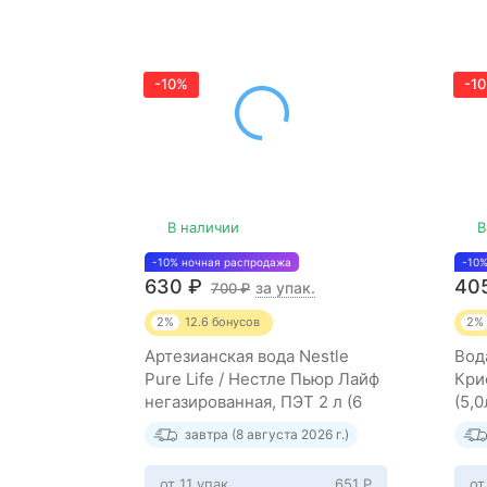
-10%
-1
В наличии
В
-10% ночная распродажа
-10
630
₽
40
за упак.
700
₽
2%
12.6
бонусов
2%
Артезианская вода Nestle
Вод
Pure Life / Нестле Пьюр Лайф
Кри
негазированная, ПЭТ 2 л (6
(5,
штук)
завтра (8 августа 2026 г.)
от 11 упак
651
Р
от