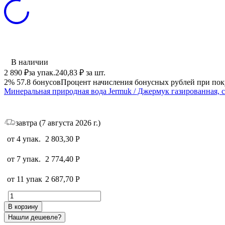
В наличии
2 890
₽
за упак.
240,83
₽
за шт.
2%
57.8
бонусов
Процент начисления бонусных рублей при пок
Минеральная природная вода Jermuk / Джермук газированная, с
завтра (7 августа 2026 г.)
от 4 упак.
2 803,30
Р
от 7 упак.
2 774,40
Р
от 11 упак
2 687,70
Р
В корзину