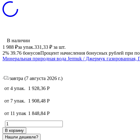
В наличии
1 988
₽
за упак.
331,33
₽
за шт.
2%
39.76
бонусов
Процент начисления бонусных рублей при по
Минеральная природная вода Jermuk / Джермук газированная, П
завтра (7 августа 2026 г.)
от 4 упак.
1 928,36
Р
от 7 упак.
1 908,48
Р
от 11 упак
1 848,84
Р
В корзину