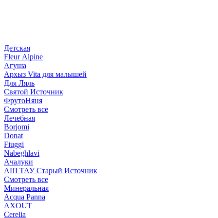
Детская
Fleur Alpine
Агуша
Архыз Vita для малышей
Для Ляль
Святой Источник
ФрутоНяня
Смотреть все
Лечебная
Borjomi
Donat
Fiuggi
Nabeghlavi
Ачалуки
АШ ТАУ Старый Источник
Смотреть все
Минеральная
Acqua Panna
AXOUT
Cerelia