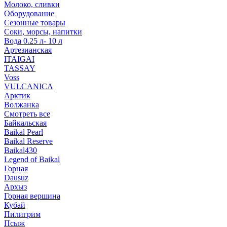
Молоко, сливки
Оборудование
Сезонные товары
Соки, морсы, напитки
Вода 0.25 л- 10 л
Артезианская
ITAIGAI
TASSAY
Voss
VULCANICA
Арктик
Волжанка
Смотреть все
Байкальская
Baikal Pearl
Baikal Reserve
Baikal430
Legend of Baikal
Горная
Dausuz
Архыз
Горная вершина
Кубай
Пилигрим
Псыж