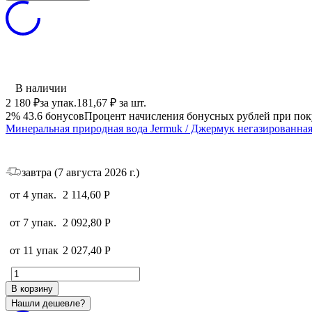
В наличии
2 180
₽
за упак.
181,67
₽
за шт.
2%
43.6
бонусов
Процент начисления бонусных рублей при пок
Минеральная природная вода Jermuk / Джермук негазированная,
завтра (7 августа 2026 г.)
от 4 упак.
2 114,60
Р
от 7 упак.
2 092,80
Р
от 11 упак
2 027,40
Р
В корзину