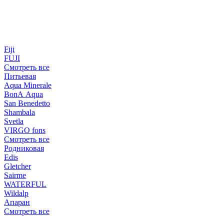
Fiji
FUJI
Смотреть все
Питьевая
Aqua Minerale
BonA Aqua
San Benedetto
Shambala
Svetla
VIRGO fons
Смотреть все
Родниковая
Edis
Gletcher
Sairme
WATERFUL
Wildalp
Апаран
Смотреть все