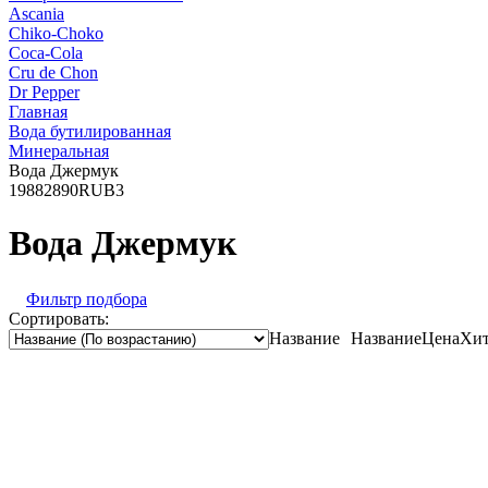
Ascania
Chiko-Choko
Coca-Cola
Cru de Chon
Dr Pepper
Главная
Вода бутилированная
Минеральная
Вода Джермук
1988
2890
RUB
3
Вода Джермук
Фильтр подбора
Сортировать:
Название
Название
Цена
Хит