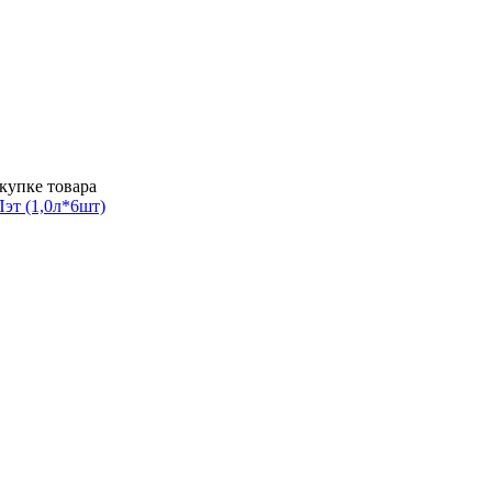
купке товара
эт (1,0л*6шт)