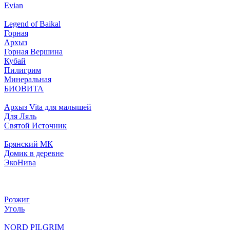
Evian
Legend of Baikal
Горная
Архыз
Горная Вершина
Кубай
Пилигрим
Минеральная
БИОВИТА
Архыз Vita для малышей
Для Ляль
Святой Источник
Брянский МК
Домик в деревне
ЭкоНива
Розжиг
Уголь
NORD PILGRIM