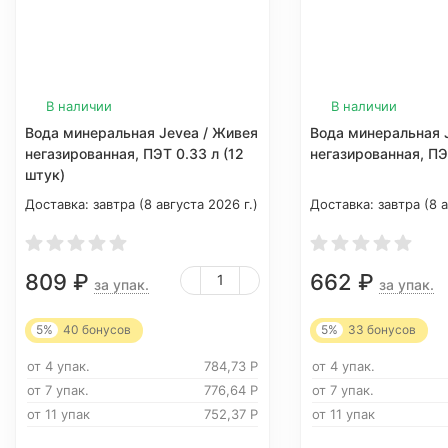
В наличии
В наличии
Вода минеральная Jevea / Живея
Вода минеральная 
негазированная, ПЭТ 0.33 л (12
негазированная, ПЭТ
штук)
Доставка:
завтра (8 августа 2026 г.)
Доставка:
завтра (8 а
809
₽
662
₽
за упак.
за упак.
5%
40
бонусов
5%
33
бонусов
от 4 упак.
784,73
Р
от 4 упак.
от 7 упак.
776,64
Р
от 7 упак.
от 11 упак
752,37
Р
от 11 упак