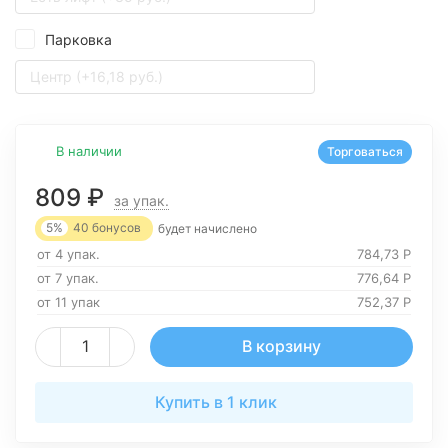
Парковка
Центр (+16,18 руб.)
В наличии
Торговаться
809
₽
за упак.
5%
40
бонусов
будет начислено
от 4 упак.
784,73
Р
от 7 упак.
776,64
Р
от 11 упак
752,37
Р
В корзину
Купить в 1 клик