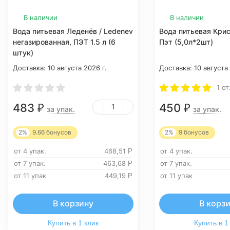
В наличии
В наличии
Вода питьевая Леденёв / Ledenev
Вода питьевая Кри
негазированная, ПЭТ 1.5 л (6
Пэт (5,0л*2шт)
штук)
Доставка:
10 августа 2026 г.
Доставка:
10 августа
1 о
483
450
₽
₽
за упак.
за упак.
2%
9.66
бонусов
2%
9
бонусов
от 4 упак.
468,51
от 4 упак.
Р
от 7 упак.
463,68
от 7 упак.
Р
от 11 упак
449,19
от 11 упак
Р
В корзину
В корз
Купить в 1 клик
Купить в 1