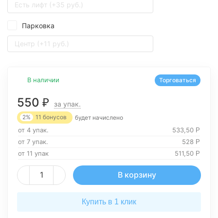
Есть лифт (+35 руб.)
Парковка
Центр (+11 руб.)
В наличии
Торговаться
550
₽
за упак.
2%
11
бонусов
будет начислено
от 4 упак.
533,50
Р
от 7 упак.
528
Р
от 11 упак
511,50
Р
В корзину
Купить в 1 клик