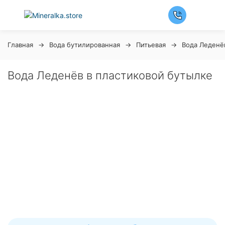
Главная
Вода бутилированная
Питьевая
Вода Леденё
Вода Леденёв в пластиковой бутылке
Ночная распродажа
Скидка 10% на весь ассортимент по будням с 00 до 6
часов
До начала распродажи:
99
99
99
99
Дней
Часов
Минут
Секунд