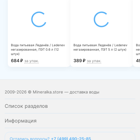
Вода питьевая Леденёв / Ledenev
Вода питьевая Леденёв / Ledenev
Во
негазированная, ПЭТ 0.6 л (12
негазированная, ПЭТ 5 л (2 штук)
не
штук)
шт
684
389
4
₽
₽
за упак.
за упак.
2009-2026 © Mineralka.store — доставка воды
Список разделов
Информация
Остались вопросы?
+7 (499) 490-25-85