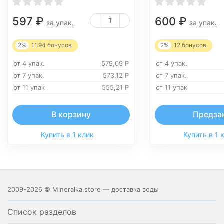
597
₽
600
₽
за упак.
за упак.
2%
11.94
бонусов
2%
12
бонусов
от 4 упак.
579,09
Р
от 4 упак.
от 7 упак.
573,12
Р
от 7 упак.
от 11 упак
555,21
Р
от 11 упак
В корзину
Предза
Купить в 1 клик
Купить в 1 
2009-2026 © Mineralka.store — доставка воды
Список разделов