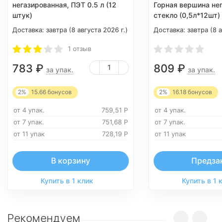
негазированная, ПЭТ 0.5 л (12
Горная вершина не
штук)
стекло (0,5л*12шт)
Доставка:
завтра (8 августа 2026 г.)
Доставка:
завтра (8 а
1 отзыв
783
₽
809
₽
за упак.
за упак.
2%
15.66
бонусов
2%
16.18
бонусов
от 4 упак.
759,51
Р
от 4 упак.
от 7 упак.
751,68
Р
от 7 упак.
от 11 упак
728,19
Р
от 11 упак
В корзину
Предза
Купить в 1 клик
Купить в 1 
Рекомендуем