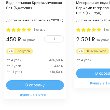
Вода питьевая Кристаллическая
Минеральная вода B
Пэт (5,0л*2шт)
Боржоми газирова
0.5 л (12 штук)
Доставка:
завтра (8 августа 2026 г.)
Доставка:
завтра (8 а
1 отзыв
1 о
450
2 501
₽
₽
за упак.
за упак.
2%
9
бонусов
2%
50.02
бонусов
от 4 упак.
436,50
от 4 упак.
Р
от 7 упак.
432
Р
от 11 упак
418,50
Р
В корз
Купить в 1 
В корзину
Купить в 1 клик