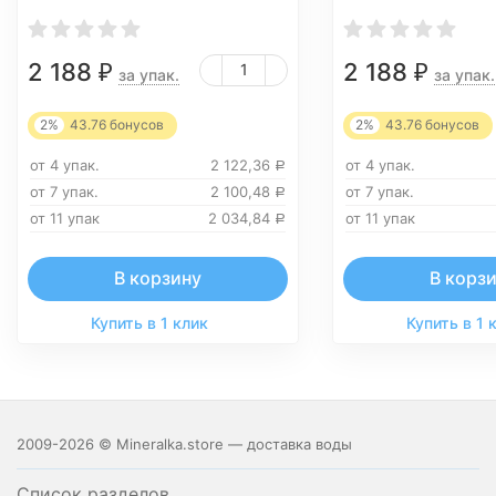
2 188
2 188
₽
₽
за упак.
за упак.
2%
43.76
бонусов
2%
43.76
бонусов
от 4 упак.
2 122,36
от 4 упак.
Р
от 7 упак.
2 100,48
от 7 упак.
Р
от 11 упак
2 034,84
от 11 упак
Р
В корзину
В корз
Купить в 1 клик
Купить в 1 
2009-2026 © Mineralka.store — доставка воды
Список разделов