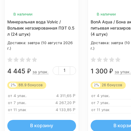
В наличии
В наличии
Минеральная вода Volvic /
BonA Aqua / Бона а
Вольвик негазированная ПЭТ 0.5
питьевая негазиров
л (24 штук)
(4 штук)
Доставка:
завтра (10 августа 2026
Доставка:
завтра (10
г.)
г.)
4 445
1 300
₽
₽
за упак.
за упак.
2%
88.9
бонусов
2%
26
бонусов
от 4 упак.
4 311,65
Р
от 4 упак.
от 7 упак.
4 267,20
Р
от 7 упак.
от 11 упак
4 133,85
Р
от 11 упак
В корзину
В корз