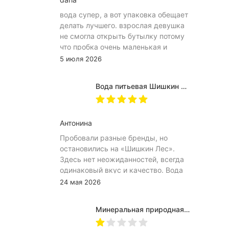
вода супер, а вот упаковка обещает
делать лучшего. взрослая девушка
не смогла открыть бутылку потому
что пробка очень маленькая и
неудобное расположение
5 июля 2026
(небольшое пространство между
пробкой и горлышком) из-за чего
Вода питьевая Шишкин лес в (одноразовой) таре 19 литров
затрудняет открытию бутылка.
Плюс рубцы на пробке мелкие, что
тоже мешает ее открытию
Антонина
Пробовали разные бренды, но
остановились на «Шишкин Лес».
Здесь нет неожиданностей, всегда
одинаковый вкус и качество. Вода
хорошо идёт и холодной, и
24 мая 2026
комнатной температуры.
Используем для всей семьи, всем
Минеральная природная вода Jermuk / Джермук газированная, Пэт (1,0л*6шт)
подходит. Это, наверное, главный
показатель.