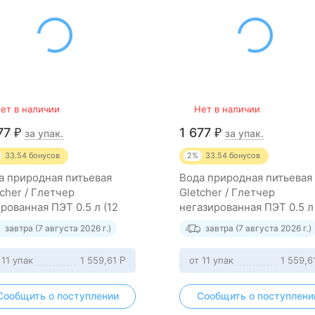
ет в наличии
Нет в наличии
77
1 677
₽
₽
за упак.
за упак.
33.54
бонусов
2%
33.54
бонусов
а природная питьевая
Вода природная питьевая
tcher / Глетчер
Gletcher / Глетчер
ированная ПЭТ 0.5 л (12
негазированная ПЭТ 0.5 л 
к)
штук)
завтра (7 августа 2026 г.)
завтра (7 августа 2026 г.)
 11 упак
1 559,61
от 11 упак
1 559,6
Р
Сообщить о поступлении
Сообщить о поступлени