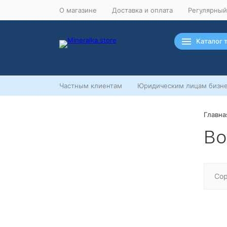
О магазине
Доставка и оплата
Регулярный
Каталог 
Частным клиентам
Юридическим лицам бизне
Главна
Ночная распродажа
Во
Скидка 10% на весь ассортимент по
будням с 00 до 6 часов
До начала распродажи:
99
99
99
99
Сор
Дней
Часов
Минут
Секунд