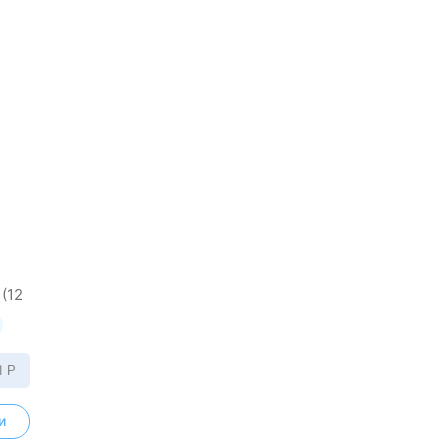
(12
1
Р
и