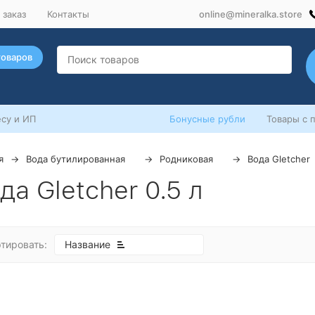
 заказ
Контакты
online@mineralka.store
товаров
су и ИП
Бонусные рубли
Товары с 
я
Вода бутилированная
Родниковая
Вода Gletcher
да Gletcher 0.5 л
тировать:
Название