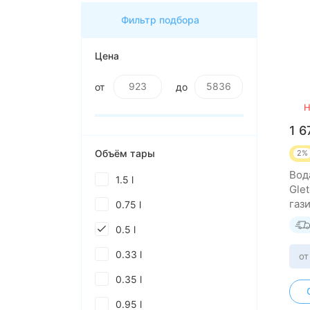
Фильтр подбора
Цена
от
до
Н
1 6
Объём тары
2%
Вод
1.5 l
Gle
газ
0.75 l
шту
0.5 l
0.33 l
от
0.35 l
0.95 l