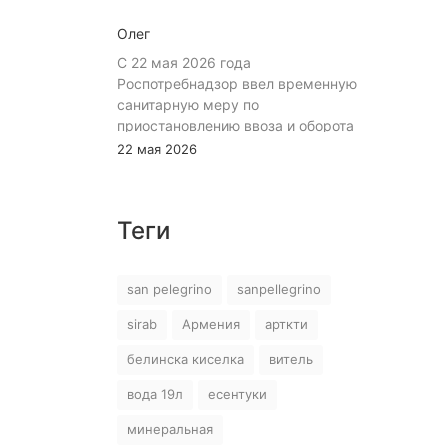
Олег
С 22 мая 2026 года
Роспотребнадзор ввел временную
санитарную меру по
приостановлению ввоза и оборота
на территории Российской
22 мая 2026
Федерации пищевой продукции:
«Минеральная природная лечебно-
столовая питьевая газированная
Теги
вода «Джермук», изготовитель ЗАО
«Джермук Групп». Указанная
продукция не соответствует
san pelegrino
sanpellegrino
информации, указанной в
маркировке, что является
sirab
Армения
арткти
нарушением требований пункта 10
раздела 3 ТР ЕАЭС 044/2017 «О
белинска киселка
витель
безопасности упакованной питьевой
вода 19л
есентуки
воды, включая природную
минеральную воду». В воде было
минеральная
выявлено превышение содержания