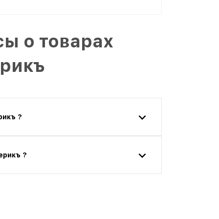
ы о товарах
ерикъ
рикъ ?
ерикъ ?