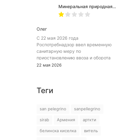
Используем для всей семьи, всем
Минеральная природная вода Jermuk / Джермук газированная, Пэт (1,0л*6шт)
подходит. Это, наверное, главный
показатель.
Олег
С 22 мая 2026 года
Роспотребнадзор ввел временную
санитарную меру по
приостановлению ввоза и оборота
на территории Российской
22 мая 2026
Федерации пищевой продукции:
«Минеральная природная лечебно-
столовая питьевая газированная
Теги
вода «Джермук», изготовитель ЗАО
«Джермук Групп». Указанная
продукция не соответствует
san pelegrino
sanpellegrino
информации, указанной в
маркировке, что является
sirab
Армения
арткти
нарушением требований пункта 10
раздела 3 ТР ЕАЭС 044/2017 «О
белинска киселка
витель
безопасности упакованной питьевой