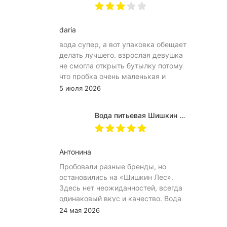
daria
вода супер, а вот упаковка обещает
делать лучшего. взрослая девушка
не смогла открыть бутылку потому
что пробка очень маленькая и
неудобное расположение
5 июля 2026
(небольшое пространство между
пробкой и горлышком) из-за чего
Вода питьевая Шишкин лес в (одноразовой) таре 19 литров
затрудняет открытию бутылка.
Плюс рубцы на пробке мелкие, что
тоже мешает ее открытию
Антонина
Пробовали разные бренды, но
остановились на «Шишкин Лес».
Здесь нет неожиданностей, всегда
одинаковый вкус и качество. Вода
хорошо идёт и холодной, и
24 мая 2026
комнатной температуры.