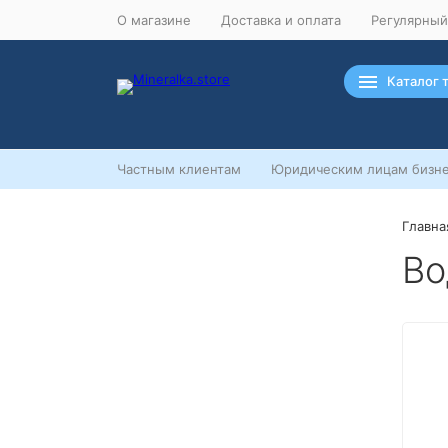
О магазине
Доставка и оплата
Регулярный
Каталог 
Частным клиентам
Юридическим лицам бизне
Главна
Ночная распродажа
Во
Скидка 10% на весь ассортимент
по будням с 00 до 6 часов
До начала распродажи:
99
99
99
99
Дней
Часов
Минут
Секунд