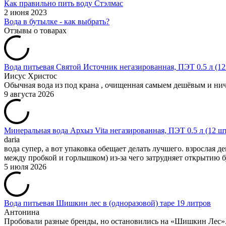
Как правильно пить воду Стэлмас
2 июня 2023
Вода в бутылке - как выбрать?
Отзывы о товарах
Вода питьевая Святой Источник негазированная, ПЭТ 0.5 л (12
Иисус Христос
Обычная вода из под крана , очищенная самыем дешёвым и нич
9 августа 2026
Минеральная вода Архыз Vita негазированная, ПЭТ 0.5 л (12 ш
daria
вода супер, а вот упаковка обещает делать лучшего. взрослая
между пробкой и горлышком) из-за чего затрудняет открытию 
5 июля 2026
Вода питьевая Шишкин лес в (одноразовой) таре 19 литров
Антонина
Пробовали разные бренды, но остановились на «Шишкин Лес». 