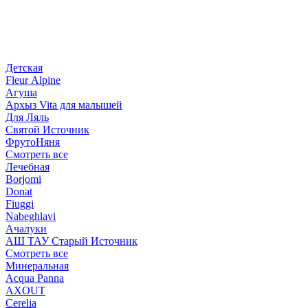
Детская
Fleur Alpine
Агуша
Архыз Vita для малышей
Для Ляль
Святой Источник
ФрутоНяня
Смотреть все
Лечебная
Borjomi
Donat
Fiuggi
Nabeghlavi
Ачалуки
АШ ТАУ Старый Источник
Смотреть все
Минеральная
Acqua Panna
AXOUT
Cerelia