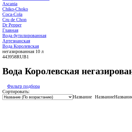
Ascania
Chiko-Choko
Coca-Cola
Cru de Chon
Dr Pepper
Главная
Вода бутилированная
Артезианская
Вода Королевская
негазированная 10 л
443
958
RUB
1
Вода Королевская негазирован
Фильтр подбора
Сортировать:
Название
Название
Названи