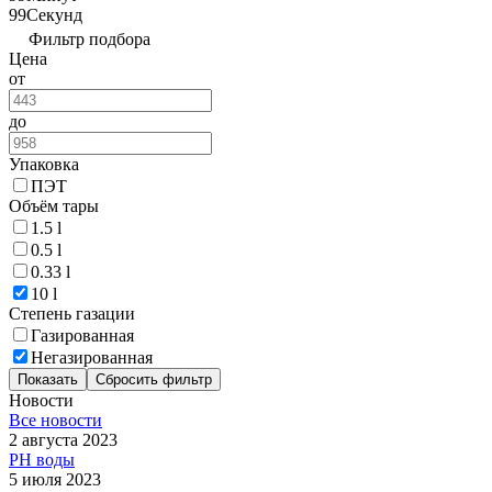
99
Секунд
Фильтр подбора
Цена
от
до
Упаковка
ПЭТ
Объём тары
1.5 l
0.5 l
0.33 l
10 l
Степень газации
Газированная
Негазированная
Показать
Сбросить фильтр
Новости
Все новости
2 августа 2023
PH воды
5 июля 2023