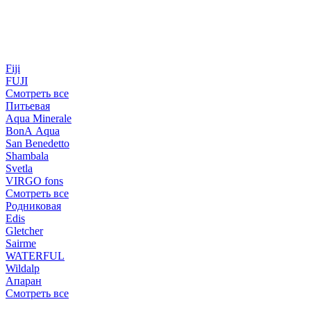
Fiji
FUJI
Смотреть все
Питьевая
Aqua Minerale
BonA Aqua
San Benedetto
Shambala
Svetla
VIRGO fons
Смотреть все
Родниковая
Edis
Gletcher
Sairme
WATERFUL
Wildalp
Апаран
Смотреть все