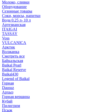
Молоко, сливки
Оборудование
Сезонные товары
Соки, морсы, напитки
Вода 0.25 л- 10 л
Артезианская
ITAIGAI
TASSAY
Voss
VULCANICA
Арктик
Волжанка
Смотреть все
Байкальская
Baikal Pearl
Baikal Reserve
Baikal430
Legend of Baikal
Горная
Dausuz
Архыз
Горная вершина
Кубай
Пилигрим
Псыж