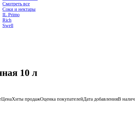
Смотреть все
Соки и нектары
IL Primo
Rich
Swell
ная 10 л
е
Цена
Хиты продаж
Оценка покупателей
Дата добавления
В нали