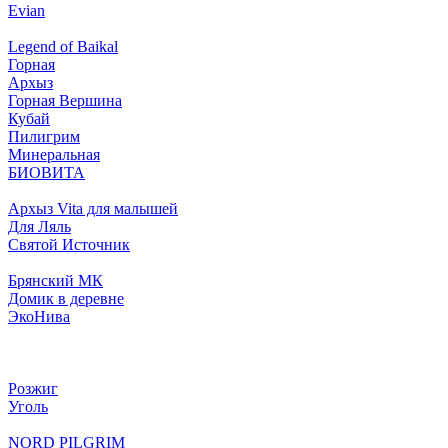
Evian
Legend of Baikal
Горная
Архыз
Горная Вершина
Кубай
Пилигрим
Минеральная
БИОВИТА
Архыз Vita для малышей
Для Ляль
Святой Источник
Брянский МК
Домик в деревне
ЭкоНива
Розжиг
Уголь
NORD PILGRIM