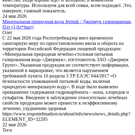
температуры. Используем для всей семьи, всем подходит. Это,
наверное, главный показатель.
24 мая 2026
Минеральная природная вода Jermuk / Джермук газированная,
Пэт (1,0л*6шт)
Олег
С 22 мая 2026 года Роспотребнадзор ввел временную
санитарную меру по приостановлению ввоза и оборота на
территории Российской Федерации пищевой продукции:
«Минеральная природная лечебно-столовая питьевая
газированная вода «Джермук», изготовитель ЗАО «Джермук
Групп». Указанная продукция не соответствует информации,
указанной в маркировке, что является нарушением
требований пункта 10 раздела 3 ТР ЕАЭС 044/2017 «О
безопасности упакованной питьевой воды, включая
природную минеральную воду». В воде было выявлено
превышение содержания гидрокарбоната – иона, хлоридов и
сульфатов. Введение в заблуждение относительно лечебных
свойств продукции может привести к неэффективному
лечению, ухудшению здоровья
https://www.rospotrebnadzor.ru/about/info/news/news_details.php?
ELEMENT_ID=32295
22 мая 2026
Теги