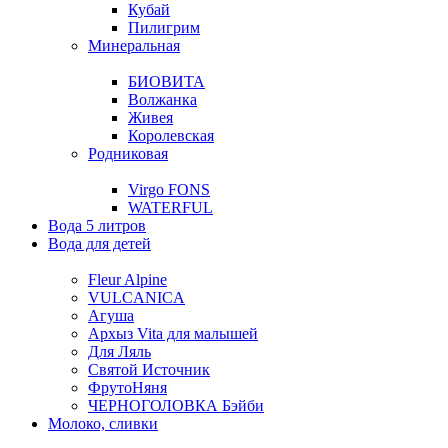
Кубай
Пилигрим
Минеральная
БИОВИТА
Волжанка
Живея
Королевская
Родниковая
Virgo FONS
WATERFUL
Вода 5 литров
Вода для детей
Fleur Alpine
VULCANICA
Агуша
Архыз Vita для малышей
Для Ляль
Святой Источник
ФрутоНяня
ЧЕРНОГОЛОВКА Бэйби
Молоко, сливки