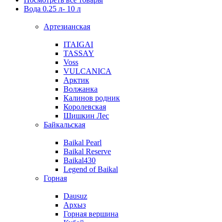
Вода 0.25 л- 10 л
Артезианская
ITAIGAI
TASSAY
Voss
VULCANICA
Арктик
Волжанка
Калинов родник
Королевская
Шишкин Лес
Байкальская
Baikal Pearl
Baikal Reserve
Baikal430
Legend of Baikal
Горная
Dausuz
Архыз
Горная вершина