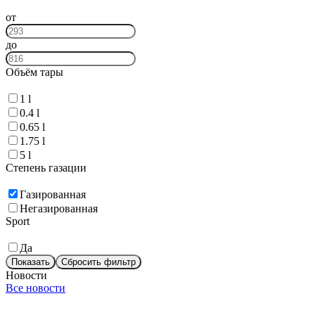
от
до
Объём тары
1 l
0.4 l
0.65 l
1.75 l
5 l
Степень газации
Газированная
Негазированная
Sport
Да
Показать
Сбросить фильтр
Новости
Все новости