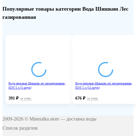
Популярные товары категории Вода Шишкин Лес
газированная
Вода питьевая Шишкин лес негазированная,
Вода питьевая Шишкин лес негазированная,
ПЭТ 5 л (2 штук)
ПЭТ 1 л (12 штук)
391
₽
676
₽
за упак.
за упак.
2009-2026 © Mineralka.store — доставка воды
Список разделов