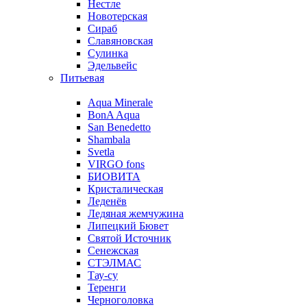
Нестле
Новотерская
Сираб
Славяновская
Сулинка
Эдельвейс
Питьевая
Aqua Minerale
BonA Aqua
San Benedetto
Shambala
Svetla
VIRGO fons
БИОВИТА
Кристалическая
Леденёв
Ледяная жемчужина
Липецкий Бювет
Святой Источник
Сенежская
СТЭЛМАС
Тау-су
Теренги
Черноголовка