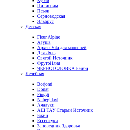
Кубай
Пилигрим
Псыж
Серноводская
Эльбрус
Детская
Fleur Alpine
Агуша
Архыз Vita для малышей
Для Ляль
Святой Источник
ФрутоНяня
ЧЕРНОГОЛОВКА Бэйби
Лечебная
Borjomi
Donat
Fiuggi
Nabeghlavi
Ачалуки
АШ ТАУ Старый Источник
Бжни
Ессентуки
Заповедник Здоровья