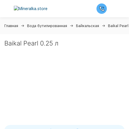
Главная
Вода бутилированная
Байкальская
Baikal Pearl
Baikal Pearl 0.25 л
Ночная распродажа
Скидка 10% на весь ассортимент по будням с 00 до 6
часов
До окончания распродажи:
99
99
99
99
Дней
Часов
Минут
Секунд