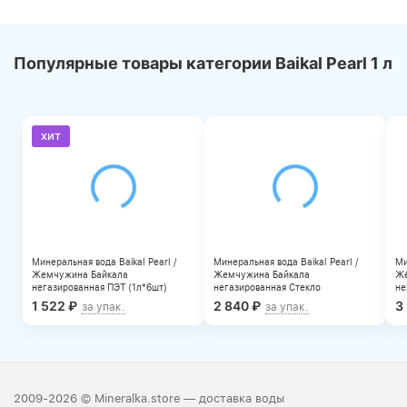
Популярные товары категории Baikal Pearl 1 л
хит
Минеральная вода Baikal Pearl /
Минеральная вода Baikal Pearl /
Ми
Жемчужина Байкала
Жемчужина Байкала
Же
негазированная ПЭТ (1л*6шт)
негазированная Стекло
не
(0,25л*24шт)
(0
1 522
₽
2 840
₽
3
за упак.
за упак.
2009-2026 © Mineralka.store — доставка воды