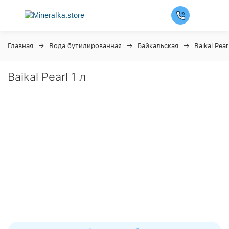
Главная
Вода бутилированная
Байкальская
Baikal Pear
Baikal Pearl 1 л
Ночная распродажа
Скидка 10% на весь ассортимент по будням с 00 до 6
часов
До окончания распродажи:
99
99
99
99
Дней
Часов
Минут
Секунд