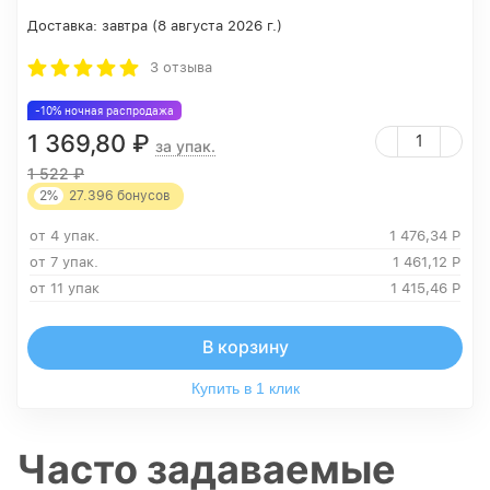
Доставка:
завтра (8 августа 2026 г.)
3 отзыва
-10% ночная распродажа
1 369,80
₽
за упак.
1 522
₽
2%
27.396
бонусов
от 4 упак.
1 476,34
Р
от 7 упак.
1 461,12
Р
от 11 упак
1 415,46
Р
В корзину
Купить в 1 клик
Часто задаваемые