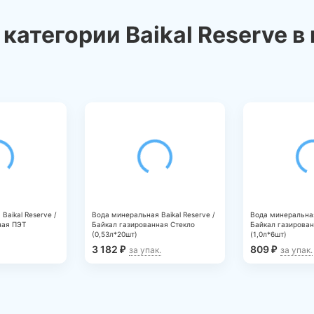
категории Baikal Reserve в
news_details.php?
Baikal Reserve /
Вода минеральная Baikal Reserve /
Вода минеральная 
ная ПЭТ
Байкал газированная Стекло
Байкал газирова
(0,53л*20шт)
(1,0л*6шт)
3 182
809
₽
₽
за упак.
за упак.