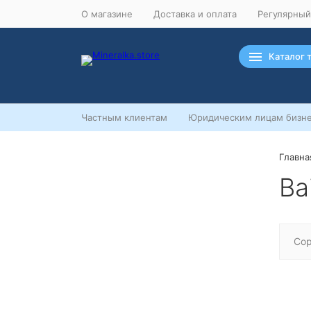
О магазине
Доставка и оплата
Регулярный
Каталог 
Частным клиентам
Юридическим лицам бизне
Главна
Ночная распродажа
Ba
Скидка 10% на весь ассортимент по
будням с 00 до 6 часов
До окончания распродажи:
99
99
99
99
Сор
Дней
Часов
Минут
Секунд