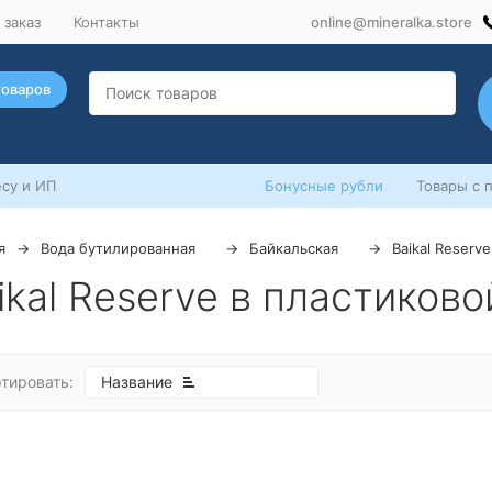
 заказ
Контакты
online@mineralka.store
товаров
су и ИП
Бонусные рубли
Товары с 
я
Вода бутилированная
Байкальская
Baikal Reserve
ikal Reserve в пластиков
тировать:
Название