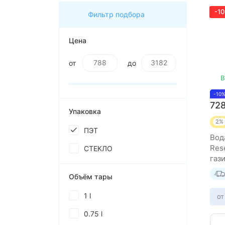
-1
Фильтр подбора
Цена
от
до
В
-10
72
Упаковка
2%
ПЭТ
Вод
Res
СТЕКЛО
газ
Объём тары
1 l
от
0.75 l