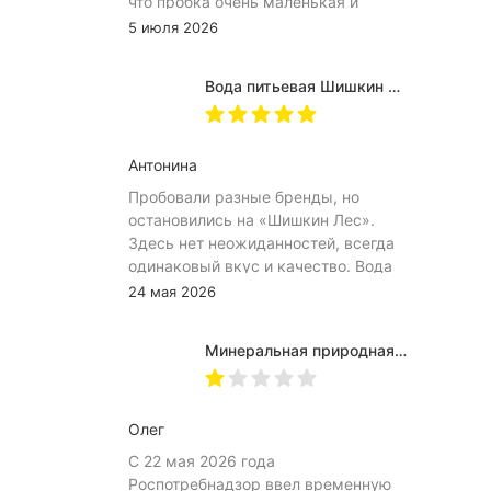
что пробка очень маленькая и
неудобное расположение
5 июля 2026
(небольшое пространство между
пробкой и горлышком) из-за чего
Вода питьевая Шишкин лес в (одноразовой) таре 19 литров
затрудняет открытию бутылка.
Плюс рубцы на пробке мелкие, что
тоже мешает ее открытию
Антонина
Пробовали разные бренды, но
остановились на «Шишкин Лес».
Здесь нет неожиданностей, всегда
одинаковый вкус и качество. Вода
хорошо идёт и холодной, и
24 мая 2026
комнатной температуры.
Используем для всей семьи, всем
Минеральная природная вода Jermuk / Джермук газированная, Пэт (1,0л*6шт)
подходит. Это, наверное, главный
показатель.
Олег
С 22 мая 2026 года
Роспотребнадзор ввел временную