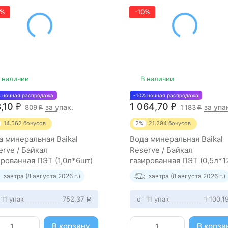
0%
-10%
 наличии
В наличии
% ночная распродажа
-10% ночная распродажа
8,10
1 064,70
за упак.
за упа
₽
809
₽
1 183
₽
₽
14.562
бонусов
2%
21.294
бонусов
а минеральная Baikal
Вода минеральная Baikal
erve / Байкал
Reserve / Байкал
ированная ПЭТ (1,0л*6шт)
газированная ПЭТ (0,5л*1
завтра (8 августа 2026 г.)
завтра (8 августа 2026 г.)
 11 упак
752,37
от 11 упак
1 100,1
Р
В корзину
В корзи