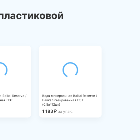
 пластиковой
Baikal Reserve /
Вода минеральная Baikal Reserve /
нная ПЭТ
Байкал газированная ПЭТ
(0,5л*12шт)
1 183
₽
за упак.