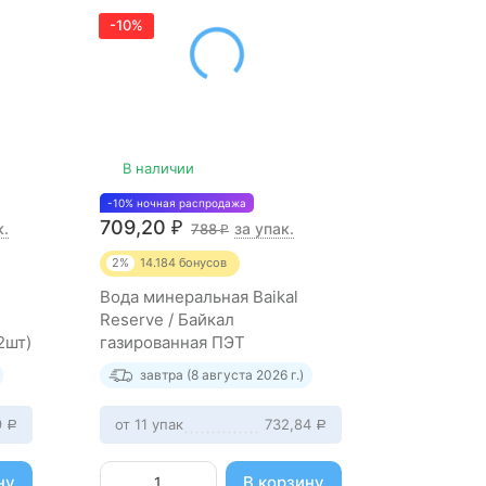
-10%
В наличии
-10% ночная распродажа
709,20
к.
за упак.
₽
788
₽
2%
14.184
бонусов
Вода минеральная Baikal
Reserve / Байкал
2шт)
газированная ПЭТ
(0,33л*12шт)
завтра (8 августа 2026 г.)
9
от 11 упак
732,84
Р
Р
ну
В корзину