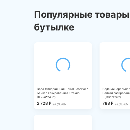
неэффективному лечению,
ухудшению здоровья
Популярные товары 
https://www.rospotrebnadzor.ru/about/info/news/
ELEMENT_ID=32295
бутылке
Вода минеральная Baikal Reserve /
Вода минеральная 
Байкал газированная Стекло
Байкал газирован
(0,25л*24шт)
(0,33л*12шт)
2 728
788
₽
₽
за упак.
за упак.