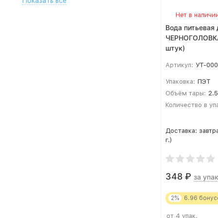
сульфатов. Введение в
Показать все
заблуждение относительно
Нет в наличи
лечебных свойств продукции может
Вода питьевая 
привести к неэффективному
ЧЕРНОГОЛОВКА 
лечению, ухудшению здоровья
штук)
https://www.rospotrebnadzor.ru/about/info/news/news_detai
ELEMENT_ID=32295
Артикул:
УТ-00
Упаковка:
ПЭТ
Объём тары:
2.5
Количество в уп
Доставка:
завтр
г.)
348
₽
за упак
2%
6.96
бонус
от 4 упак.