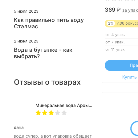
369
₽
за упак
5 июля 2023
Как правильно пить воду
2%
7.38
бонус
Стэлмас
от 4 упак.
2 июня 2023
от 7 упак.
Вода в бутылке - как
от 11 упак
выбрать?
Пре
Купить 
Отзывы о товарах
Минеральная вода Архыз Vita негазированная, ПЭТ 0.5 л (12 штук)
daria
вода супер, а вот упаковка обещает