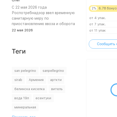
Олег
С 22 мая 2026 года
2%
6.78
бонус
Роспотребнадзор ввел временную
от 4 упак.
санитарную меру по
приостановлению ввоза и оборота
от 7 упак.
на территории Российской
22 мая 2026
от 11 упак
Федерации пищевой продукции:
«Минеральная природная лечебно-
Сообщить 
столовая питьевая газированная
Теги
вода «Джермук», изготовитель
ЗАО «Джермук Групп». Указанная
продукция не соответствует
информации, указанной в
san pelegrino
sanpellegrino
маркировке, что является
нарушением требований пункта 10
sirab
Армения
арткти
раздела 3 ТР ЕАЭС 044/2017 «О
белинска киселка
витель
безопасности упакованной
питьевой воды, включая природную
вода 19л
есентуки
минеральную воду». В воде было
выявлено превышение содержания
минеральная
гидрокарбоната – иона, хлоридов и