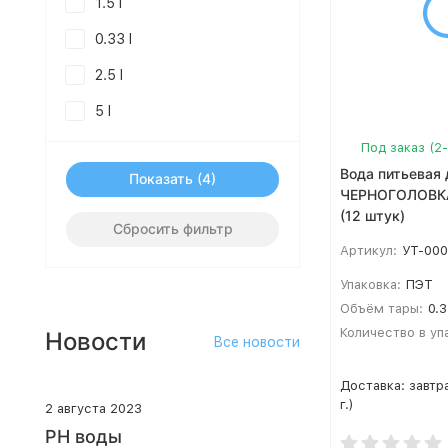
1.5 l
0.33 l
2.5 l
5 l
Под заказ (2
Вода питьевая 
Показать
ЧЕРНОГОЛОВКА 
(12 штук)
Сбросить фильтр
Артикул:
УТ-00
Упаковка:
ПЭТ
Объём тары:
0.3
Количество в уп
Новости
Все новости
Доставка:
завтр
г.)
2 августа 2023
PH воды