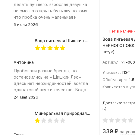
делать лучшего. взрослая девушка
не смогла открыть бутылку потому
что пробка очень маленькая и
неудобное расположение
5 июля 2026
(небольшое пространство между
Нет в наличи
пробкой и горлышком) из-за чего
Вода питьевая 
Вода питьевая Шишкин лес в (одноразовой) таре 19 литров
затрудняет открытию бутылка.
ЧЕРНОГОЛОВКА 
Плюс рубцы на пробке мелкие, что
штук)
тоже мешает ее открытию
Антонина
Артикул:
УТ-00
Пробовали разные бренды, но
Упаковка:
ПЭТ
остановились на «Шишкин Лес».
Объём тары:
1.5
Здесь нет неожиданностей, всегда
Количество в уп
одинаковый вкус и качество. Вода
хорошо идёт и холодной, и
24 мая 2026
комнатной температуры.
Доставка:
завтр
Используем для всей семьи, всем
г.)
Минеральная природная вода Jermuk / Джермук газированная, Пэт (1,0л*6шт)
подходит. Это, наверное, главный
показатель.
339
₽
за упак