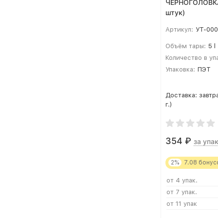
ЧЕРНОГОЛОВКА 
штук)
Артикул:
УТ-00
Объём тары:
5 l
Количество в уп
Упаковка:
ПЭТ
Доставка:
завтр
г.)
354
₽
за упак
2%
7.08
бонус
от 4 упак.
от 7 упак.
от 11 упак