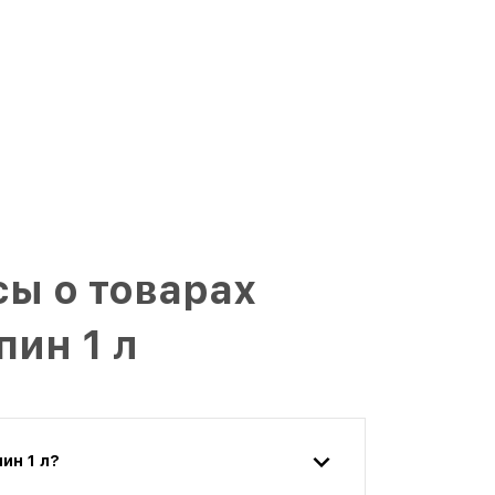
ы о товарах
пин 1 л
ин 1 л?