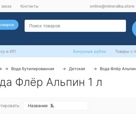
 заказ
Контакты
online@mineralka.store
товаров
су и ИП
Бонусные рубли
Товары с 
я
Вода бутилированная
Детская
Вода Флёр Альпи
да Флёр Альпин 1 л
тировать:
Название