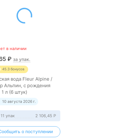
ет в наличии
265
₽
за упак.
45.3
бонусов
кая вода Fleur Alpine /
р Альпин, с рождения
1 л (6 штук)
10 августа 2026 г.
 11 упак
2 106,45
Р
Сообщить о поступлении