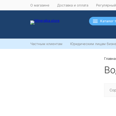
О магазине
Доставка и оплата
Регулярный
Каталог 
Частным клиентам
Юридическим лицам бизне
Главна
Ночная распродажа
Во
Скидка 10% на весь ассортимент
по будням с 00 до 6 часов
До начала распродажи:
99
99
99
99
Сор
Дней
Часов
Минут
Секунд