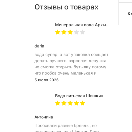
Отзывы о товарах
К
Минеральная вода Архыз Vita негазированная, ПЭТ 0.5 л (12 штук)
daria
вода супер, а вот упаковка обещает
делать лучшего. взрослая девушка
не смогла открыть бутылку потому
что пробка очень маленькая и
неудобное расположение
5 июля 2026
(небольшое пространство между
пробкой и горлышком) из-за чего
Вода питьевая Шишкин лес в (одноразовой) таре 19 литров
затрудняет открытию бутылка.
Плюс рубцы на пробке мелкие, что
тоже мешает ее открытию
Антонина
Пробовали разные бренды, но
остановились на «Шишкин Лес».