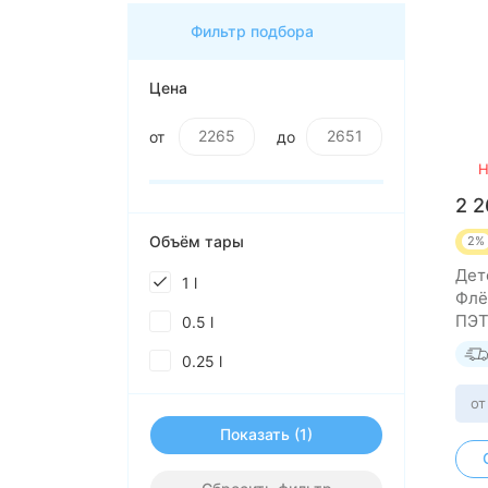
Фильтр подбора
Цена
от
до
Н
2 
Объём тары
2%
Детс
1 l
Флё
ПЭТ 
0.5 l
0.25 l
от
Показать