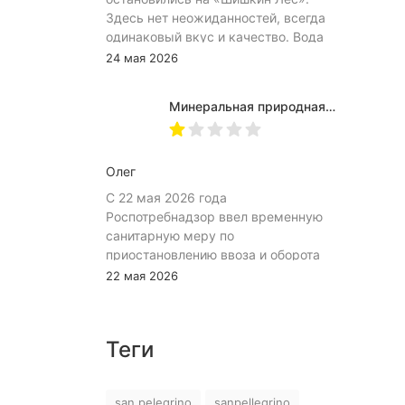
Здесь нет неожиданностей, всегда
одинаковый вкус и качество. Вода
хорошо идёт и холодной, и
24 мая 2026
комнатной температуры.
Используем для всей семьи, всем
Минеральная природная вода Jermuk / Джермук газированная, Пэт (1,0л*6шт)
подходит. Это, наверное, главный
показатель.
Олег
С 22 мая 2026 года
Роспотребнадзор ввел временную
санитарную меру по
приостановлению ввоза и оборота
на территории Российской
22 мая 2026
Федерации пищевой продукции:
«Минеральная природная лечебно-
столовая питьевая газированная
Теги
вода «Джермук», изготовитель ЗАО
«Джермук Групп». Указанная
продукция не соответствует
san pelegrino
sanpellegrino