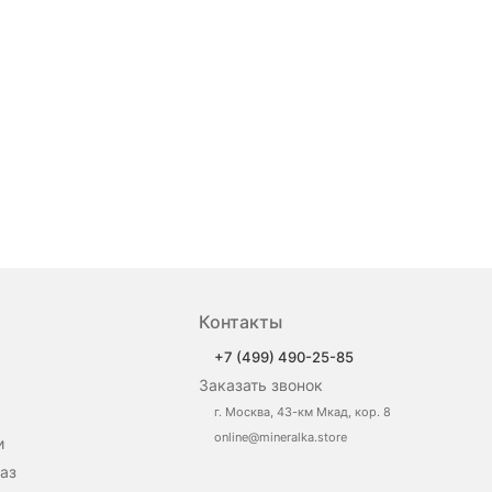
Контакты
news_details.php?
+7 (499) 490-25-85
Заказать звонок
г. Москва, 43-км Мкад, кор. 8
online@mineralka.store
и
аз