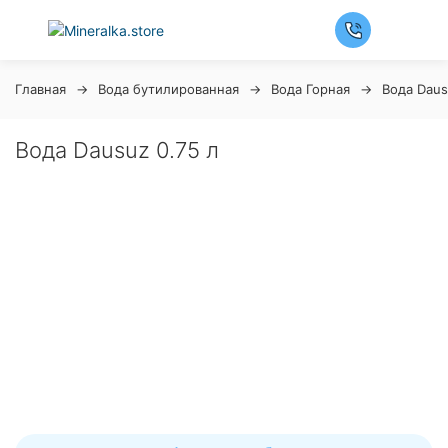
Главная
Вода бутилированная
Вода Горная
Вода Dau
Вода Dausuz 0.75 л
Ночная распродажа
Скидка 10% на весь ассортимент по будням с 00 до
6 часов
До начала распродажи:
99
99
99
99
Дней
Часов
Минут
Секунд