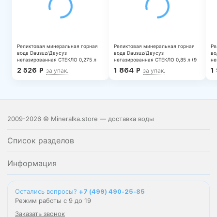
Реликтовая минеральная горная
Реликтовая минеральная горная
Ре
вода Dausuz/Даусуз
вода Dausuz/Даусуз
во
негазированная СТЕКЛО 0,275 л
негазированная СТЕКЛО 0,85 л (9
не
(20 штук)
штук)
шт
2 526
₽
1 864
₽
1
за упак.
за упак.
2009-2026 © Mineralka.store — доставка воды
Список разделов
Информация
Остались вопросы?
+7 (499) 490-25-85
Режим работы с 9 до 19
Заказать звонок