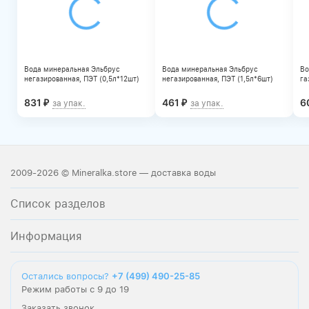
Вода минеральная Эльбрус
Вода минеральная Эльбрус
Во
негазированная, ПЭТ (0,5л*12шт)
негазированная, ПЭТ (1,5л*6шт)
га
831
461
6
₽
₽
за упак.
за упак.
2009-2026 © Mineralka.store — доставка воды
Список разделов
Информация
+7 (499) 490-25-85
Остались вопросы?
Режим работы с 9 до 19
Заказать звонок