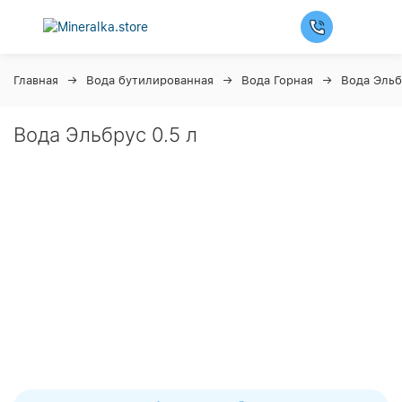
Главная
Вода бутилированная
Вода Горная
Вода Эльб
Вода Эльбрус 0.5 л
Ночная распродажа
Скидка 10% на весь ассортимент по будням с 00 до 6
часов
До начала распродажи:
99
99
99
99
Дней
Часов
Минут
Секунд