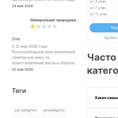
от 4 упак.
хорошо идёт и холодной, и
24 мая 2026
от 7 упак.
комнатной температуры.
от 11 упак
Используем для всей семьи, всем
Минеральная природная вода Jermuk / Джермук газированная, Пэт (1,0л*6шт)
подходит. Это, наверное, главный
показатель.
Пре
Купить 
Олег
С 22 мая 2026 года
Роспотребнадзор ввел временную
Часто
санитарную меру по
приостановлению ввоза и оборота
катего
на территории Российской
22 мая 2026
Федерации пищевой продукции:
«Минеральная природная лечебно-
столовая питьевая газированная
Теги
вода «Джермук», изготовитель ЗАО
«Джермук Групп». Указанная
Какие самые
продукция не соответствует
информации, указанной в
san pelegrino
sanpellegrino
маркировке, что является