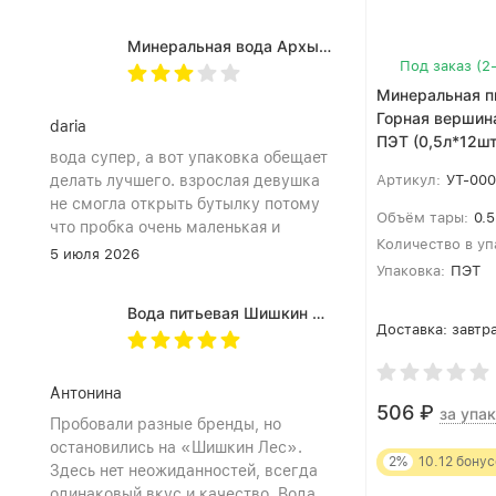
Минеральная вода Архыз Vita негазированная, ПЭТ 0.5 л (12 штук)
Под заказ (2
Минеральная п
Горная вершина
daria
ПЭТ (0,5л*12шт
вода супер, а вот упаковка обещает
делать лучшего. взрослая девушка
Артикул:
УТ-00
не смогла открыть бутылку потому
Объём тары:
0.5
что пробка очень маленькая и
Количество в уп
неудобное расположение
5 июля 2026
Упаковка:
ПЭТ
(небольшое пространство между
пробкой и горлышком) из-за чего
Вода питьевая Шишкин лес в (одноразовой) таре 19 литров
затрудняет открытию бутылка. Плюс
Доставка:
завтра
рубцы на пробке мелкие, что тоже
мешает ее открытию
Антонина
506
₽
за упак
Пробовали разные бренды, но
остановились на «Шишкин Лес».
2%
10.12
бонус
Здесь нет неожиданностей, всегда
одинаковый вкус и качество. Вода