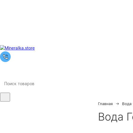
Главная
Вода
Ночная
Вода Г
распродажа
Скидка 10% на весь