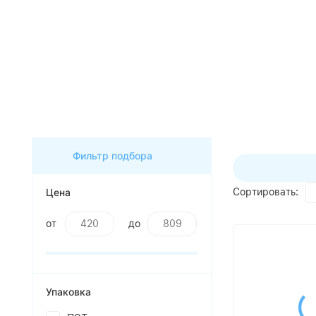
ассортимент по будням с 00 до
6 часов
До начала распродажи:
99
99
99
99
Дней
Часов
Минут
Секунд
Фильтр подбора
Цена
Сортировать:
от
до
Упаковка