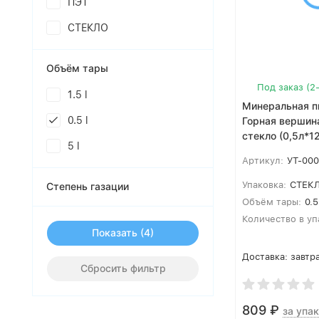
ПЭТ
СТЕКЛО
Объём тары
Под заказ (2
1.5 l
Минеральная п
0.5 l
Горная вершина
стекло (0,5л*1
5 l
Артикул:
УТ-00
Упаковка:
СТЕК
Степень газации
Объём тары:
0.5
Количество в уп
Показать
Доставка:
завтра
Сбросить фильтр
809
₽
за упак