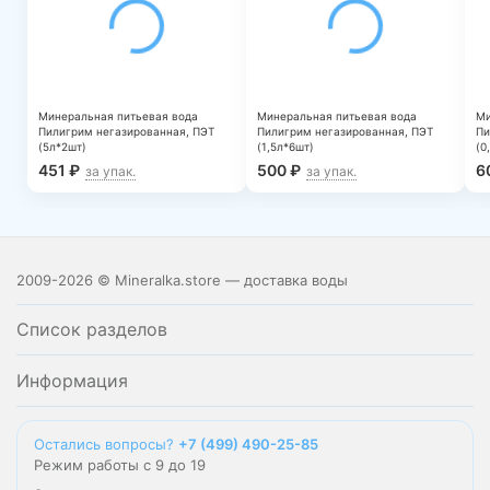
Минеральная питьевая вода
Минеральная питьевая вода
Ми
Пилигрим негазированная, ПЭТ
Пилигрим негазированная, ПЭТ
Пи
(5л*2шт)
(1,5л*6шт)
(0
451
₽
500
₽
6
за упак.
за упак.
2009-2026 © Mineralka.store — доставка воды
Список разделов
Информация
Остались вопросы?
+7 (499) 490-25-85
Режим работы с 9 до 19