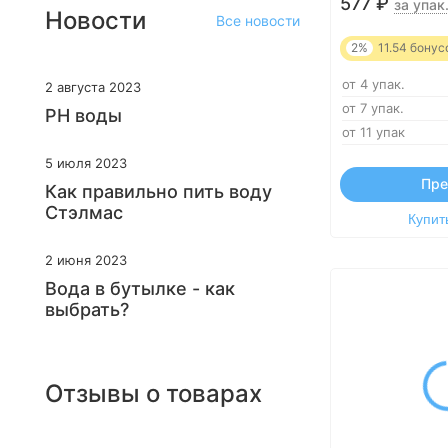
577
₽
за упак
Новости
Все новости
2%
11.54
бонус
от 4 упак.
2 августа 2023
от 7 упак.
PH воды
от 11 упак
5 июля 2023
Пре
Как правильно пить воду
Стэлмас
Купить
2 июня 2023
Вода в бутылке - как
выбрать?
Отзывы о товарах