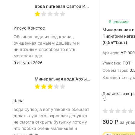
Вода питьевая Святой Источник негазированная, ПЭТ 0.5 л (12 штук)
В наличии
Иисус Христос
Минеральная п
Пилигрим нега
Обычная вода из под крана ,
(0,5л*12шт)
очищенная самыем дешёвым и
ничтожным способом то есть
Артикул:
УТ-00
мертвая вода.
9 августа 2026
Упаковка:
ПЭТ
Объём тары:
0.5
Количество в уп
Минеральная вода Архыз Vita негазированная, ПЭТ 0.5 л (12 штук)
Доставка:
завтра
г.)
daria
вода супер, а вот упаковка обещает
делать лучшего. взрослая девушка
600
₽
не смогла открыть бутылку потому
за упак
что пробка очень маленькая и
неудобное расположение