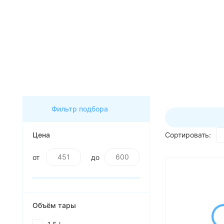
ассортимент по будням с 00 до
6 часов
До начала распродажи:
99
99
99
99
Дней
Часов
Минут
Секунд
Фильтр подбора
Цена
Сортировать:
от
до
Объём тары