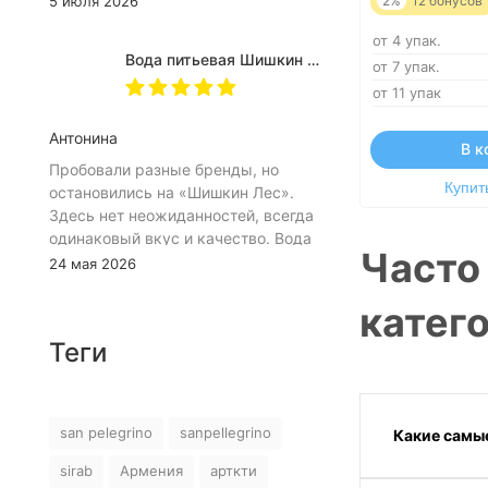
5 июля 2026
2%
12
бонусов
(небольшое пространство между
от 4 упак.
пробкой и горлышком) из-за чего
Вода питьевая Шишкин лес в (одноразовой) таре 19 литров
затрудняет открытию бутылка.
от 7 упак.
Плюс рубцы на пробке мелкие, что
от 11 упак
тоже мешает ее открытию
Антонина
В к
Пробовали разные бренды, но
Купить
остановились на «Шишкин Лес».
Здесь нет неожиданностей, всегда
одинаковый вкус и качество. Вода
Часто
хорошо идёт и холодной, и
24 мая 2026
комнатной температуры.
Используем для всей семьи, всем
катег
подходит. Это, наверное, главный
Теги
показатель.
san pelegrino
sanpellegrino
Какие самы
sirab
Армения
арткти