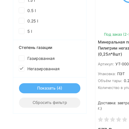
1.5 l
0.5 l
0.25 l
5 l
Под заказ (2
Минеральная п
Степень газации
Пилигрим нега
(0,25л*8шт)
Газированная
Артикул:
УТ-000
Негазированная
Упаковка:
ПЭТ
Объём тары:
0.2
Количество в уп
Показать
Сбросить фильтр
Доставка:
завтра
г.)