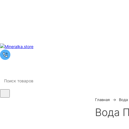
Главная
Вода
Ночная
Вода 
распродажа
Скидка 10% на весь