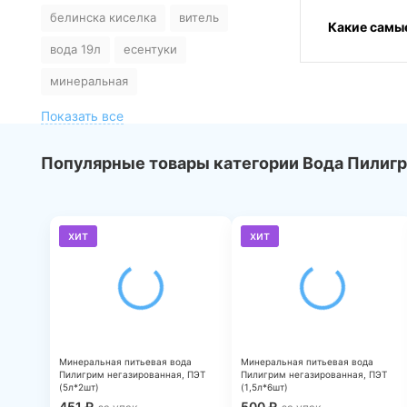
белинска киселка
витель
Какие самы
вода 19л
есентуки
минеральная
Показать все
Популярные товары категории Вода Пилигр
хит
хит
Минеральная питьевая вода
Минеральная питьевая вода
Пилигрим негазированная, ПЭТ
Пилигрим негазированная, ПЭТ
(5л*2шт)
(1,5л*6шт)
451
₽
500
₽